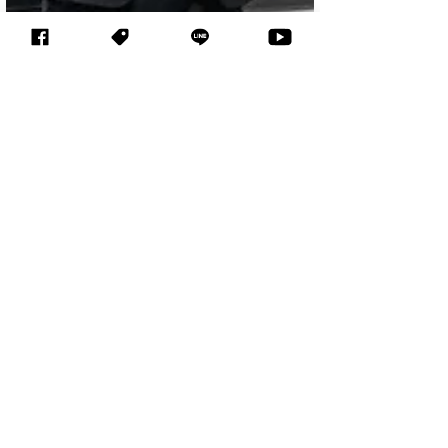
2020年8月6日
讀畢需時 2 分鐘
【校園超部署】疫後新常
態教學 ViewSonic 全球