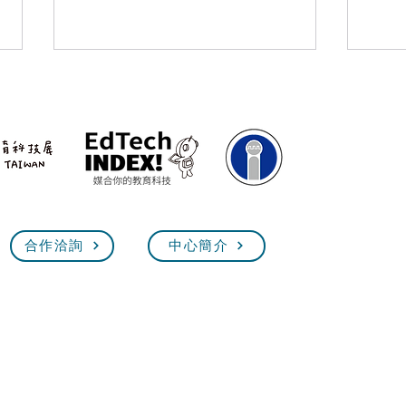
5/25 臺灣教育科技展 技職教
202
合作洽詢
中心簡介
Exhi
育館【技職超展開】線上說明
會
臺灣教育科技展 EdTech Taiw
2026.11.12(四)~15(日) 10:00~18:00
台
北世貿