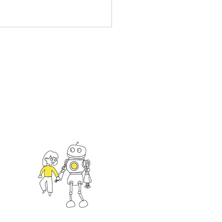
5 EdTech Taiwan
bition Outcomes
an
一館