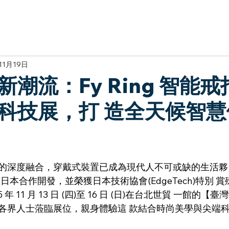
於我們
主題展區
講題徵件
影音專區
媒體中心
參觀資
11月19日
潮流：Fy Ring 智能
科技展，打 造全天候智慧
的深度融合，穿戴式裝置已成為現代人不可或缺的生活夥 
本合作開發，並榮獲日本技術協會(EdgeTech)特別 賞殊榮的
 年 11 月 13 日 (四)至 16 日 (日)在台北世貿 一館的
各界人士蒞臨展位，親身體驗這 款結合時尚美學與尖端