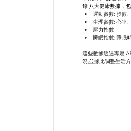
錄 八大健康數據，
運動參數: 步
生理參數: 心
壓力指數
睡眠指數: 睡眠
這些數據透過專屬 A
況,並據此調整生活