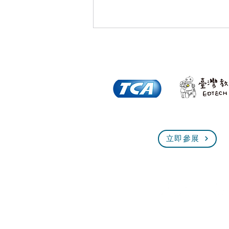
倒數一個月！全臺規模最大、
立即參展
最熱血的技能盛會即將展開！