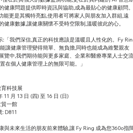
的健康問題提供即時資訊與協助,成為最貼心的健康顧問
的群組功能更是其獨特亮點,使用者可將家人與朋友加入群組,遠
的健康數據,讓健康關懷不受時空限制,溫暖彼此的心。
表示:「我們深信,真正的科技應該是溫暖且人性化的。Fy Rin
望能讓健康管理變得簡單、無負擔,同時也能成為維繫親友
展覽中,我們期待能與更多家庭、企業和醫療專業人士交
裝置在個人健康管理上的無限可能。」
教育科技展
11 月 13 日 (四) 至 16 日 (日)
世貿一館
: D811 
未來生活的朋友前來體驗,讓 Fy Ring 成為您360o指