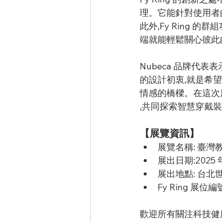
理。它能針對使用者
此外,Fy Ring 
端就能輕鬆關心彼此
Nubeca 品牌代表
的設計初衷,就是希
情感的橋樑。在這次
,共同探索智慧穿戴
【展覽資訊】
展覽名稱: 臺灣
展出日期:2025 年 
展出地點: 台北
Fy Ring 展位編號
歡迎所有關注科技健康與