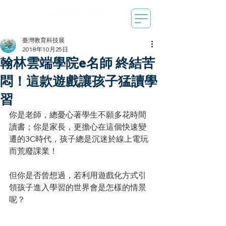
臺灣教育科技展
2018年10月25日
翰林雲端學院e名師 終結苦
悶！這款遊戲讓孩子猛讀學
習
你是老師，總憂心著學生不願多花時間
讀書；你是家長，更擔心在這個快速變
遷的3C時代，孩子總是沉迷於線上電玩
而荒廢課業！
但你是否曾想過，若利用遊戲化方式引
領孩子進入學習的世界會是怎樣的情景
呢？ 