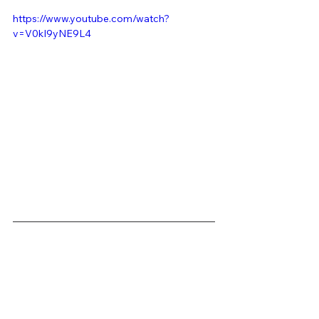
https://www.youtube.com/watch?
v=V0kI9yNE9L4