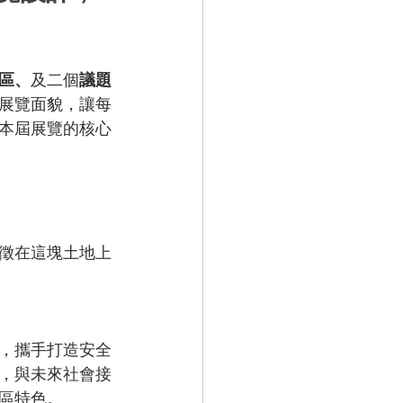
區、
及二個
議題
展覽面貌，讓每
本屆展覽的核心
徵在這塊土地上
，攜手打造安全
，與未來社會接
區特色。