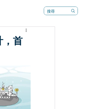
訊
菜單（新）
計，首