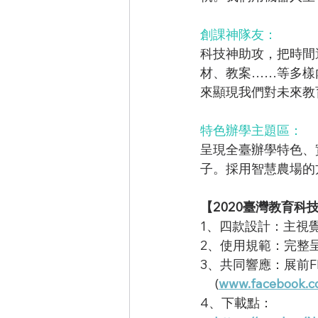
創課神隊友：
科技神助攻，把時間
材、教案……等多樣
來顯現我們對未來教
特色辦學主題區：
呈現全臺辦學特色、
子。採用智慧農場的
【2020臺灣教育科
1、四款設計：主視
2、使用規範：完整
3、共同響應：展前
     (
www.facebook.c
4、下載點：