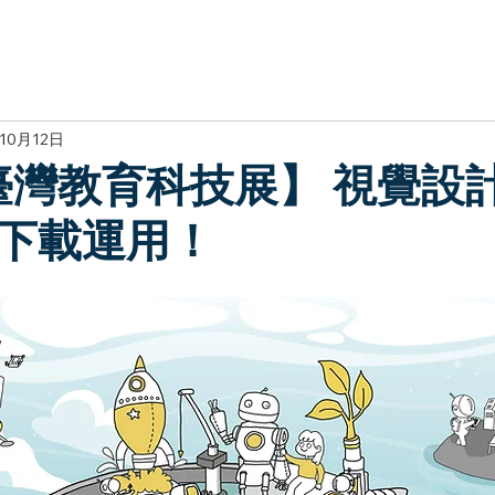
於我們
主題展區
講題徵件
影音專區
媒體中心
參觀資
10月12日
0臺灣教育科技展】 視覺設
下載運用！