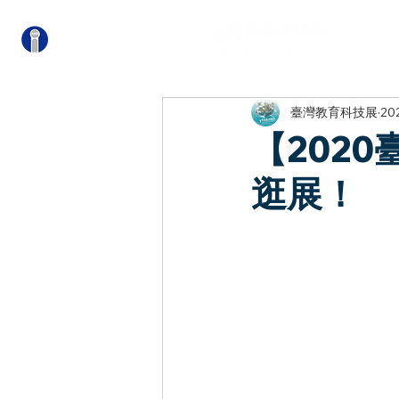
關
臺灣教育科技展
20
【202
逛展！