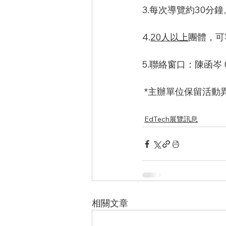
3.每次導覽約30分鐘
4.
20人以上
團體，可
5.聯絡窗口：陳函岑 02
 *主辦單位保留活
EdTech展覽訊息
相關文章