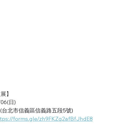
技展】
06(日)
(
台北市信義區信義路五段5號)
ttps://forms.gle/zh9FKZq2afBfJhdE8