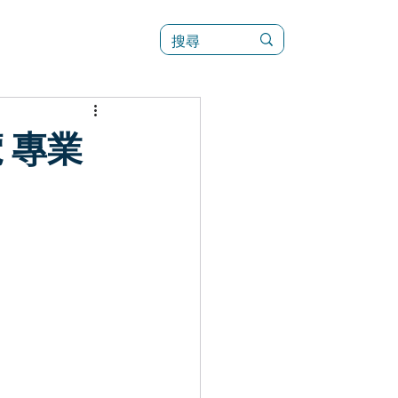
訊
菜單（新）
 專業