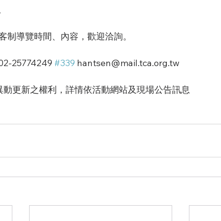
。
客制導覽時間、內容，歡迎洽詢。
-25774249 
#339
 hantsen@mail.tca.org.tw
動異動更新之權利，詳情依活動網站及現場公告訊息