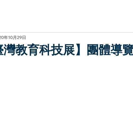
於我們
主題展區
講題徵件
影音專區
媒體中心
參觀資
20年10月29日
0臺灣教育科技展】團體導覽