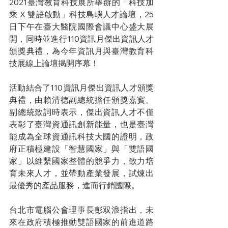
2021臺灣教育科技展所舉辦的「科技加
乘 X 雙語啟動」科技島嶼人才論壇，25
日下午在臺大醫院國際會議中心盛大展
開，同時並進行110資訊月傑出資訊人才
頒獎典禮，為今年資訊月與臺灣教育科
技展線上論壇揭開序幕！
活動結合了110資訊月傑出資訊人才頒獎
典禮，由賴清德副總統擔任頒獎嘉賓。
副總統致詞時表示，傑出資訊人才不僅
表彰了臺灣資通訊創新能量，也是臺灣
能成為全球資通訊科技大國的證明，政
府正積極建設「智慧國家」與「雙語國
家」以維繫國家整體的競爭力，致力培
育未來人才，並帶動產業發展，試煉出
最優秀的產品服務，進而行銷國際。
台北市電腦公會理事長彭双浪指出，未
來在政府積極推動雙語國家的前進道路