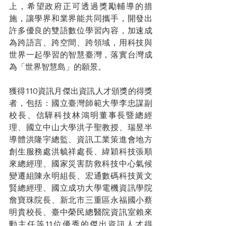
上，希望政府正可透過獎勵輔導的措
施，讓學界和業界能共同攜手，開發出
許多優良的雙語數位學習內容，加速成
為跨語言、跨空間、跨領域，用科技與
世界一起學習的智慧臺灣，落實台灣成
為「世界智慧島」的願景。
獲得110資訊月傑出資訊人才頒獎的得獎
者，包括：國立臺灣師範大學李忠謀副
校長、信驊科技林鴻明董事長暨總經
理、國立中山大學洪子聖教授、瑞昱半
導體洪隆宇總監、資訊工業策進會地方
創生服務處洪毓祥處長、緯穎科技張順
來總經理、國家災害防救科技中心氣候
變遷組陳永明組長、宏通數碼科技黃文
賢總經理、國立成功大學電機資訊學院
詹寶珠院長、新北市三重區永福國小蔡
明貴校長、臺中榮民總醫院資訊室賴來
勳主任等11位優秀的傑出資訊人才得