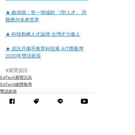
★ 賴清德：單一領域的「I型人才」 恐
難應付未來世界
★ 科技島嶼人才論壇 台灣才力傲人
★ 資訊月攜手教育科技展 AIT讚臺灣
2030年雙語政策
#展覽資訊
EdTech展覽訊息
EdTech媒體報導
雙語政策