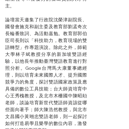
主。
論壇當天邀集了行政院沈榮津副院長、
國發會施克和副主委及教育部劉孟奇次
長輪番致詞、為活動嘉勉。教育部郭伯
臣司長則以「科技助力，教育現場的雙
語轉型」作專題演說。除此之外，師範
大學林子斌教授分享的新加坡雙語經
驗，以他長年推動臺灣雙語教育進行對
照分析。Google台灣馬大康董事總經
理，則以培育未來國際人才、提升國際
競爭力的角度，探討雙語國家政策及應
具備的數位工具技能；台大師資培育中
心王秀槐教授，及北市木柵國中陳昭勛
老師，談論培育新世代雙語師資該從哪
些面向著手；師大陳浩然教授，與北市
文昌國小黃翊忠雙語老師，則一起探討
如何打造易學且樂學的數位內容，激發