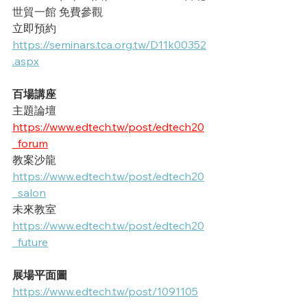
世貿一館 免費參觀
立即預約
https://seminars.tca.org.tw/D11k00352
.aspx
百場講座
主題論壇
https://www.edtech.tw/post/edtech20
_forum
教案沙龍
https://www.edtech.tw/post/edtech20
_salon
未來教室
https://www.edtech.tw/post/edtech20
_future
展場平面圖
https://www.edtech.tw/post/1091105