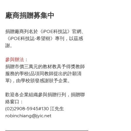
廠商捐贈募集中
捐贈廠商列名於《iPOE科技誌》官網、
《iPOE科技誌-希望樹》專刊，以茲感
謝。
參與辦法
：
捐贈市價三萬元的教材教具予得獎教師
服務的學校(品項同教師提出的許願清
單)，由學校頒發感謝狀予企業。
歡迎各企業組織參與捐贈行列，捐贈聯
絡窗口：
(02)2908-5945#130 江先生
robinchiang@jyic.net