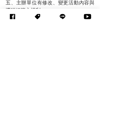
五、主辦單位有修改、變更活動內容與
獎項細節之權利。
六、凡參加報名者，視為已閱讀並完全
同意遵守本活動之一切規定。
聯絡資訊
林小姐 hannahlin@jyic.net
※2020 希望樹科技教案設計競賽活動官
網
http://www.ipoe.cc/Project/Show?
projectid=MRKTPK
活動說明簡報
活動辦法
EdTech系列活動