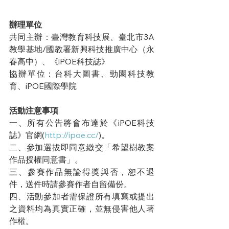
辦理單位
共同主辦：臺灣教育科技展、臺北市3A
教學基地/國教署新興科技推廣中心（永
春高中）、《iPOE科技誌》
協辦單位：台科大圖書、勁園科技教
育、iPOE國際學院
活動注意事項
一、所有公告將會布達於《iPOE科技
誌》官網(
http://ipoe.cc/
)。
二、參加選拔即同意繳交「希望樹教案
作品授權同意書」。
三、參賽作品無論得獎與否，恕不退
件，送件時請參賽作者自留備份。
四、活動參加者需保證所有填寫或提出
之資料均為真實正確，並無侵害他人著
作權。