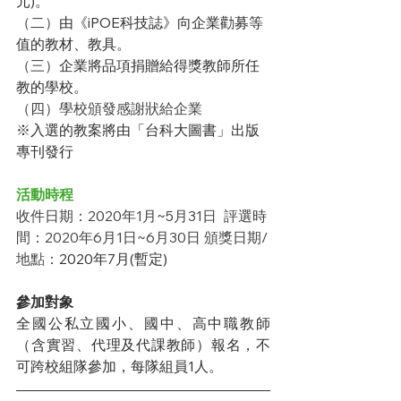
元)。 
（二）
由《iPOE科技誌》向企業勸募等
值的教材、教具。 
（三）
企業將品項捐贈給得獎教師所任
教的學校。 
（四）學校頒發感謝狀給企業
※入選的教案將由「台科大圖書」出版
專刊發行 
活動時程
收件日期：2020年1月~5月31日  評選時
間：2020年6月1日~6月30日 頒獎日期/
地點：
2020年7月(暫定)
參加對象
全國公私立國小、國中、高中職教師
（含實習、代理及代課教師）報名，不
可跨校組隊參加，每隊組員1人。