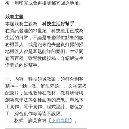
後，用印完成會再掛號郵寄回原地址。
競賽主題
本屆競賽主題為「
科技生活好幫手
」。
在資訊發達的21世紀，科技應用已成為
生活的日常，不論是餐廳幫忙點餐的服
務機器人，或是跑來跑去盡責打掃的掃
地機器人都是耳熟能詳的案例。生活問
題百百種，歡迎教師投稿，介紹解決生
活問題的好幫手。
一、內容：科技領域教案，須符合創客
精神─「動手做、解決問題」。文字需搭
配圖片，呈現教師在教材、教具研發與
創新教學法等各種面向的成果。舉凡木
工實作、電子實作、程式設計、數位加
工、綜合創作等等皆不設限。
二、格式：詳見官網【
下載專區
】。