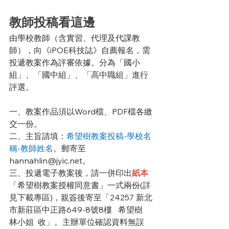
教師投稿看這邊
由學校教師（含實習、代理及代課教
師），向《iPOE科技誌》自薦報名，需
投遞教案作為評審依據。分為「國小
組」、「國中組」、「高中職組」進行
評選。
一、教案作品須以Word檔、PDF檔各繳
交一份。
二、主旨請填：
希望樹教案投稿-學校名
稱-教師姓名
。郵寄至
hannahlin@jyic.net。
三、投遞電子教案後，請一併印出
紙本
「希望樹教案授權同意書」一式兩份(詳
見下載專區)，親簽後寄至「24257 新北
市新莊區中正路649-8號8樓   希望樹   
林小姐  收」。主辦單位確認資料無誤