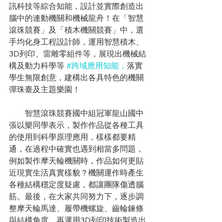
訊科技等綜合知能，設計並實際創造出
腦中的連動機關和機械龍舟！在「智慧
滾珠競賽」及「積木機關競賽」中，選
手均化身工程設計師，運用智慧積木、
3D列印、雷雕零組件等，展現出機械結
構及動力科學等 
#跨域應用知能
，
落實
學生無限創意，建構出各具特色的機關
彈珠臺及主題樂園！
　　智慧滾珠競賽國中組冠軍龍山國中
張以樂同學表示，製作作品從各種工具
的使用到科學原理應用，樣樣都要精
通，在過程中確實也遇到相當多問題，
例如製作摩天輪機關時，作品如何更貼
近現實生活真實樣貌？機關運作時產生
各種結構穩定度疑慮，都讓團隊傷透腦
筋。最後，在大家共同努力下，逐步調
整摩天輪馬達、履帶機螺旋、齒輪鍊條
與結構角度，再運用3D列印技術製造出