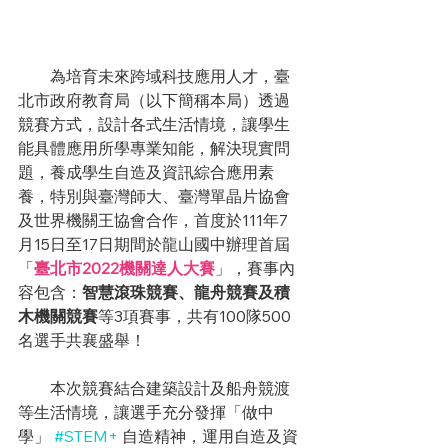
　　為培育未來跨域科技應用人才，臺
北市政府教育局（以下簡稱本局）透過
競賽方式，設計各式生活情境，讓學生
能具體應用所學專業知能，解決現實問
題，養成學生自造及資訊綜合應用素
養，特別與臺灣師大、臺灣單晶片協會
及世界機關王協會合作，首度於111年7
月15日至17日期間於龍山國中辦理首屆
「
臺北市2022機關達人大賽
」，賽事內
容包含：
智慧滾珠競賽、龍舟競賽及積
木機關競賽
等3項賽事，共有100隊500
名選手共襄盛舉！
　　本次競賽結合建築設計及船舟競渡
等生活情境，讓選手充分發揮「做中
學」
#STEM
+
 自造精神，運用自造及資