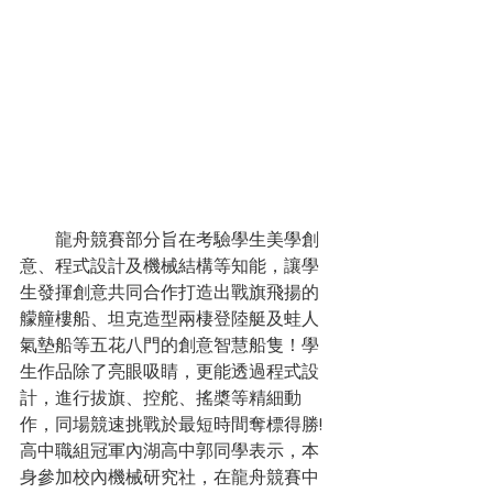
　　龍舟競賽部分旨在考驗學生美學創
意、程式設計及機械結構等知能，讓學
生發揮創意共同合作打造出戰旗飛揚的
艨艟樓船、坦克造型兩棲登陸艇及蛙人
氣墊船等五花八門的創意智慧船隻！學
生作品除了亮眼吸睛，更能透過程式設
計，進行拔旗、控舵、搖槳等精細動
作，同場競速挑戰於最短時間奪標得勝!
高中職組冠軍內湖高中郭同學表示，本
身參加校內機械研究社，在龍舟競賽中