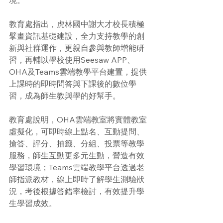
境。
教育處指出，虎林國中謝大才校長積極
擘畫資訊基礎建設，全力支持教學的創
新與社群運作，更親自參與教師增能研
習，再輔以學校使用Seesaw APP、
OHA及Teams雲端教學平台建置，提供
上課時的即時問答與下課後的數位學
習，成為師生教與學的好幫手。
教育處說明，OHA雲端教室將實體教室
虛擬化，可即時線上點名、互動提問、
搶答、評分、抽籤、分組、投票等教學
服務，師生互動更多元生動，營造有效
學習環境；Teams雲端教學平台透過老
師指派教材，線上即時了解學生測驗狀
況，考後根據答錯率檢討，有效提升學
生學習成效。