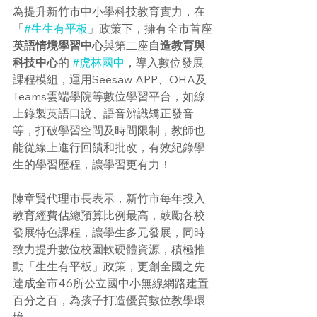
為提升新竹市中小學科技教育實力，在
「
#生生有平板
」政策下，擁有全市首座
英語情境學習中心
與第二座
自造教育與
科技中心
的
#虎林國中
，導入數位發展
課程模組，運用Seesaw APP、OHA及
Teams雲端學院等數位學習平台，如線
上錄製英語口說、語音辨識矯正發音
等，打破學習空間及時間限制，教師也
能從線上進行回饋和批改，有效紀錄學
生的學習歷程，讓學習更有力！
陳章賢代理市長表示，新竹市每年投入
教育經費佔總預算比例最高，鼓勵各校
發展特色課程，讓學生多元發展，同時
致力提升數位校園軟硬體資源，積極推
動「生生有平板」政策，更創全國之先
達成全市46所公立國中小無線網路建置
百分之百，為孩子打造優質數位教學環