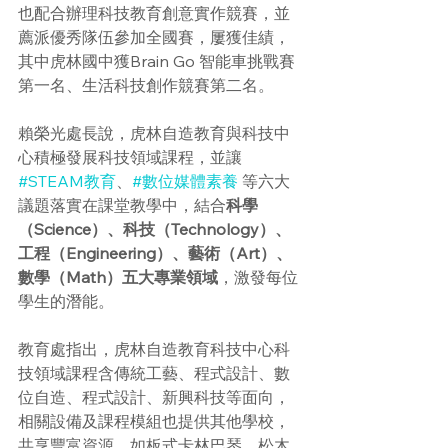
也配合辦理科技教育創意實作競賽，並
薦派優秀隊伍參加全國賽，屢獲佳績，
其中虎林國中獲Brain Go 智能車挑戰賽
第一名、生活科技創作競賽第二名。
賴榮光處長說，虎林自造教育與科技中
心積極發展科技領域課程，並讓 
#STEAM教育
、
#數位媒體素養
 等六大
議題落實在課堂教學中，結合
科學
（Science）、科技（Technology）、
工程（Engineering）、藝術（Art）、
數學（Math）五大專業領域
，激發每位
學生的潛能。
教育處指出，虎林自造教育科技中心科
技領域課程含傳統工藝、程式設計、數
位自造、程式設計、新興科技等面向，
相關設備及課程模組也提供其他學校，
共享豐富資源，如板式卡林巴琴、松木