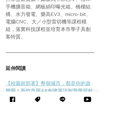
手機擴音箱、網板絹印曝光箱、橋樑結
構、水力發電、樂高EV3、micro-bit、
電腦CNC、大／小型雷切機等課程模
組，落實科技課程並培育本市學子具創
客特質。
延伸閱讀
【校園超部署】整個城市，都是你的遊
樂園！新竹市用AR創建英語智慧學習村
新竹縣素養教學博覽會「3C領航 終深學
習」 展現素養學習成果
生生用平板