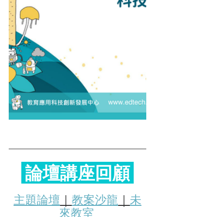
 論壇講座回顧 
主題論壇
｜
教案沙龍
｜
未
來教室