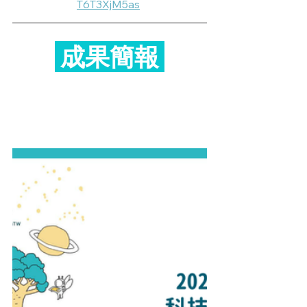
T6T3XjM5as
 成果簡報 