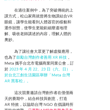
	在過往案例中，為了突破傳統的上
課方式，松山家商就曾將生物課結合VR
眼鏡，讓學生能看到人體器官的樣貌和
運作狀態，使學生更能鉅細靡遺地理
解、吸收老師講述的內容，理解人體的
奧妙。
	為了讓社會大眾更了解虛擬應用，
也為了
鼓勵台灣創作者善用 XR 科技
，
Meta 攜手台北市電腦商業同業公會，訂
於
 2023 年 4 月 22、23 日（六、日），
於台北三創生活園區舉辦「Meta 台灣 
AR 黑客松」。
	這次競賽邀請台灣創作者在僅僅兩
天的賽期中，結合科技與創意，打造 
AR 特效，以協助台灣 NGO 在倡議時所