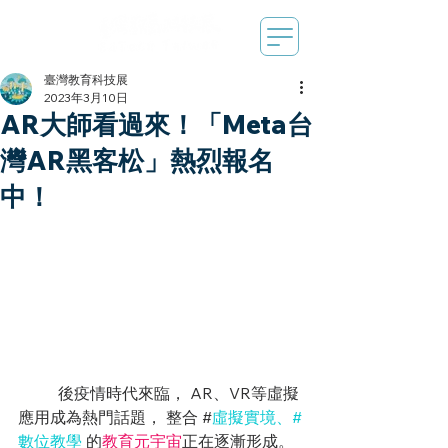
臺灣教育科技展
2023年3月10日
AR大師看過來！「Meta台
灣AR黑客松」熱烈報名
中！
	後疫情時代來臨， AR、VR等虛擬
應用成為熱門話題， 整合 #
虛擬實境、#
數位教學 
的
教育元宇宙
正在逐漸形成。