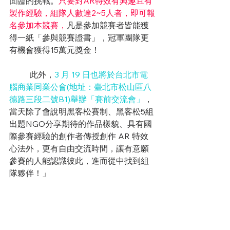
面臨的挑戰。
只要對AR特效有興趣且有
製作經驗，組隊人數達2~5人者，即可報
名參加本競賽，
凡是參加競賽者皆能獲
得一紙「參與競賽證書」，冠軍團隊更
有機會獲得15萬元獎金！
	此外，
3 月 19 日也將於台北市電
腦商業同業公會(地址：臺北市松山區八
德路三段二號B1)舉辦「賽前交流會」
，
當天除了會說明黑客松賽制、黑客松5組
出題NGO分享期待的作品樣貌、具有國
際參賽經驗的創作者傳授創作 AR 特效
心法外，更有自由交流時間，讓有意願
參賽的人能認識彼此，進而從中找到組
隊夥伴！」