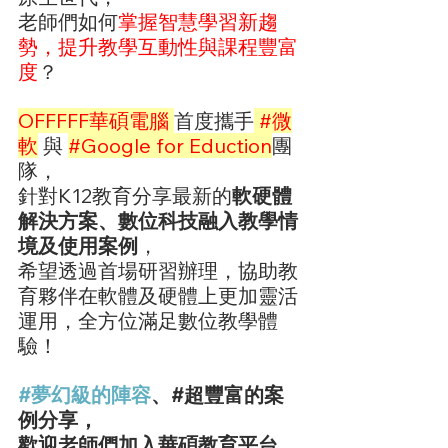
老師們如何
掌握智慧學習新趨
勢，提升教學互動性與課程豐富
度
？
OFFFFF華碩電腦 
首度攜手
#微
軟
與 
#Google
 for Eduction
團
隊，
針對K12教育分享最新的
軟硬體
解決方案、數位科技融入教學情
境及使用案例
，
希望透過首場研習辦理，協助教
育夥伴在軟體及硬體上更加靈活
運用，全方位滿足數位教學體
驗！
#夢幻級的陣容
、#超豐富的案
例分享，
歡迎老師們加入華碩教育平台，