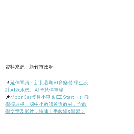
資料來源：新竹市政府
📌
延伸閱讀：新北暑期AI育樂營 學生設
計AI飲水機、AI智慧停車場
📌
MoonCar登月小車 & EZ Start Kit+教
學擴展板，國中小教師首選教材，含教
學文章及影片，快速上手教學&學習：