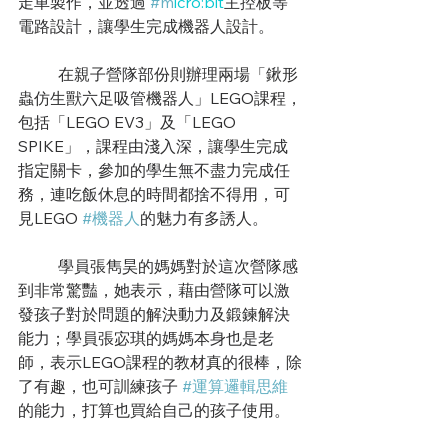
走車製作，並透過 
#m
icro:bit
主控板等
電路設計，讓學生完成機器人設計。
	在親子營隊部份則辦理兩場「鍬形
蟲仿生獸六足吸管機器人」LEGO課程，
包括「LEGO EV3」及「LEGO 
SPIKE」，課程由淺入深，讓學生完成
指定關卡，參加的學生無不盡力完成任
務，連吃飯休息的時間都捨不得用，可
見LEGO 
#機器人
的魅力有多誘人
。
	學員張雋昊的媽媽對於這次營隊感
到非常驚豔，她表示，藉由營隊可以激
發孩子對於問題的解決動力及鍛鍊解決
能力；學員張宓琪的媽媽本身也是老
師，表示LEGO課程的教材真的很棒，除
了有趣，也可訓練孩子 
#運算邏輯思維
的能力，打算也買給自己的孩子使用。