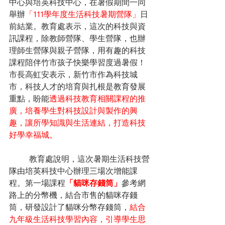
中心與培英科技中心，在暑假期間一同
舉辦
「111學年度生活科技暑期營隊」
日
前結業。
教育處表示，這次的科技與資
訊課程，除教師營隊、學生營隊，也辦
理師生營隊與親子營隊，用有趣的科技
課程陪伴竹市孩子快樂學習度過暑假！
市長高虹安表示，新竹市作為科技城
市，科技人才的培育與扎根是教育發展
重點
，盼能
透過科技教育相關課程的推
廣，培養學生對科技設計與製作的興
趣，讓所學知識與生活連結，打造科技
好學幸福城。
	教育處說明，這次暑期生活科技營
隊由培英科技中心辦理三場次增能課
程。第一場課程
「貓咪存錢筒」
參考網
路上的分幣機，結合市售的貓咪存錢
筒，研發設計了貓咪分幣存錢筒，
結合
九年級生活科技學習內容，引導學生思