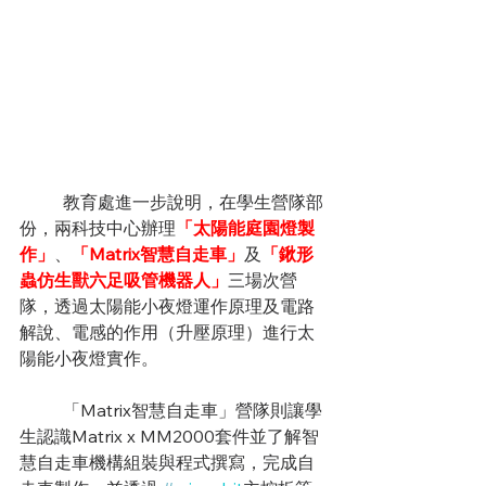
	教育處進一步說明，在學生營隊部
份，兩科技中心辦理
「太陽能庭園燈製
作」
、
「Matrix智慧自走車」
及
「鍬形
蟲仿生獸六足吸管機器人」
三場次營
隊，透過太陽能小夜燈運作原理及電路
解說、電感的作用（升壓原理）進行太
陽能小夜燈實作。
	「Matrix智慧自走車」營隊則讓學
生認識Matrix x MM2000套件並了解智
慧自走車機構組裝與程式撰寫，完成自