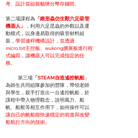
考、設計並組裝貓咪分幣存錢筒。
第二場課程為
「鍬形蟲仿生獸六足吸管
機器人」
，利用六足昆蟲的外觀以及運
動模式，以身邊易取得的吸管材料組
裝，
學習連桿機構設計，並透過
micro:bit主控板、wukong擴展板進行程
式編寫，讓機器人可以完成指定的任
務。
	第三場
「STEAM自造遙控帆船
」
為師生共同組隊參加的營隊，帶領老師
與學生，親手打造出一台遙控帆船，於
課程中帶入物理觀念，說明風力、船
帆、船舵等相互作用下，如何操作可以
讓自己的帆船能快速穩定的前進與改變
船航行方向的技術。