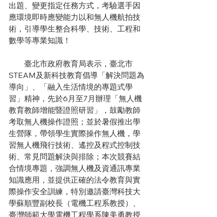
出題、變更指定任務方式，考驗選手因
應環境即時應變能力以和無人機航拍技
術，引導學生整合科學、技術、工程和
數學等專業知識！
　　臺北市政府教育局表示，臺北市
STEAM及新科技教育倡導「解決問題為
導向」、「融入生活情境的專題式學
習」精神，先於6月至7月辦理「無人機
教育教師增能暨證照研習」，鼓勵教師
考取無人機操作證照；並於暑假推出學
生營隊，帶領學生實際操作無人機，學
習無人機飛行技術、遙控及程式控制技
術、常見問題解決與排除；本次競賽結
合情境專題，強調無人機及資通訊專業
知識應用，並提供正確的法令教育與實
際操作安全訓練，特別邀請臺灣科技大
學蘇順豐副校長（電機工程系教授）、
臺灣師範大學電機工程學系陳美勇教授