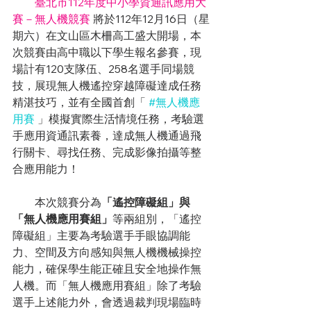
臺北市112年度中小學資通訊應用大
賽－無人機競賽
 將於112年12月16日（星
期六）在文山區木柵高工盛大開場，本
次競賽由高中職以下學生報名參賽，現
場計有120支隊伍、258名選手同場競
技，展現無人機遙控穿越障礙達成任務
精湛技巧，並有全國首創「 
#無人機應
用賽
」模擬實際生活情境任務，考驗選
手應用資通訊素養，達成無人機通過飛
行關卡、尋找任務、完成影像拍攝等整
合應用能力！
　　本次競賽分為
「遙控障礙組」與
「無人機應用賽組」
等兩組別，「遙控
障礙組」主要為考驗選手手眼協調能
力、空間及方向感知與無人機機械操控
能力，確保學生能正確且安全地操作無
人機。而「無人機應用賽組」除了考驗
選手上述能力外，會透過裁判現場臨時