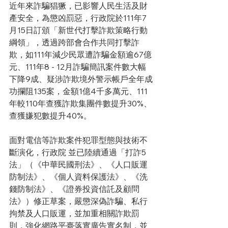
近年來詐騙猖獗，已影響人民生活及財
產安全，為懲凶罰惡，行政院於111年7
月15日訂頒「新世代打擊詐欺策略行動
綱領」，透過跨部會合作共同打擊詐
欺，如111年減少民眾遭詐騙金額逾67億
元、111年8 - 12月詐騙簡訊案件數大幅
下降9成、疑涉詐欺境外警示帳戶全年成
功攔阻135案，金額1億4千多萬元、111
年較110年查獲詐欺集團件數提升30%、
查獲嫌犯數提升40%。
面對電信等詐欺案件犯罪型態與技術不
斷演化，行政院 並已陸續通過「打詐5 
法」（《中華民國刑法》、《人口販運
防制法》、《個人資料保護法》、《洗
錢防制法》、《證券投資信託及顧問
法》）修正草案，嚴懲深偽詐騙、私行
拘禁及人口販運，並加重相關詐欺罰
則，強化網路平臺落實廣告實名制，並