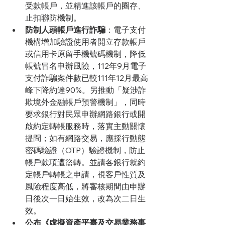
受款帳戶，並精進該帳戶的圈存、
止扣聯防機制。
防制人頭帳戶進行詐騙
：電子支付
機構增加驗證使用者開立存款帳戶
或信用卡原留手機號碼機制，降低
帳號冒名申辦風險，112年9月電子
支付詐騙案件數已較111年12月最高
峰下降約達90%。另推動「疑涉詐
欺境外金融帳戶預警機制」，同時
要求銀行對民眾申辦網路銀行或開
啟約定轉帳服務時，落實主動關懷
提問；如有網路交易，應採行動態
密碼驗證（OTP）驗證機制，防止
帳戶款項遭盜轉。並請各銀行就約
定帳戶轉帳之申請，視客戶性質及
風險程度高低，將審核期間由申辦
日後次一日始生效，改為次二日生
效。
公布《虛擬資產平臺及交易業務事