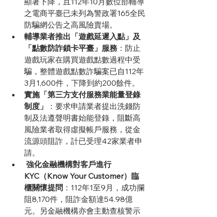
顯著下降，且112年10月數位部輔導
之電商平臺已未列為警政署165全民
防騙網公告之高風險賣場。
輔導業者推出「遊戲延遲入點」及
「點數防詐鎖卡平臺」服務
：防止
遊戲玩家在購買遊戲點數過程中受
騙，整體遊戲點數詐騙案已自112年
3月1,600件，下降到約200餘件。
實施「第三方支付服務業能量登錄
制度」
：要求申請業者提出洗錢防
制及法遵聲明書始能登錄，阻斷高
風險業者取得虛擬帳戶服務，從金
流源頭阻詐，計已受理42家業者申
請。
強化金融機構對客戶進行
KYC（Know Your Customer）臨
櫃關懷提問
：112年1至9月，成功攔
阻8,170件，阻詐金額達54.98億
元。另金融機構亦會主動查核警示