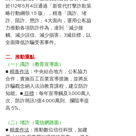
於112年5月4日通過「新世代打擊詐欺策
略行動綱領 1.5 版」，精進「識詐、堵
詐、阻詐、懲詐」4大面向，運用公私協
力推動各項防詐作為，達到「減少接
觸、減少誤信、減少損害」3減目標，以
全面降低詐騙受害事件。
二、推動重點
（一）識詐（教育宣導面）
■ 
精進作法
：中央結合地方，公私協力
合作，實施百工百業宣導措施，並將反
詐騙觀念納入法治教育課程，建立防詐
知能。■
 目標
：每年宣導觸及3,000萬人
次、防詐簡訊1億4,000萬則、攔阻率提
高 5%。
（二）堵詐（電信網路面）
■ 
精進作法
：推動數位信任科技，如建