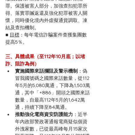
罪。保護被害人部分，加強查扣犯罪所
得、落實罪贓返還及強化犯罪被害人關
懷，同時優化境內外虛擬通貨調取、凍
結及查扣機制。
■ 
目標
：每年電信詐騙案件查獲集團數
提高5％。
三、具體成果（至112年10月底；以堵
詐、阻詐為例）
實施國際來話攔阻及警示機制
：偽
冒我國號碼之國際來話數量，從112
年5月的5,080萬通，下降為1,503萬
通，其中「+886」開頭之國際來話
數量，自最高112年5月的1,642萬
通，持續下降至84萬通。
推動強化電商資安防護能力
：近半
年內政部警政署通報電商疑似個資
外洩家數，已從最高峰每月15家次