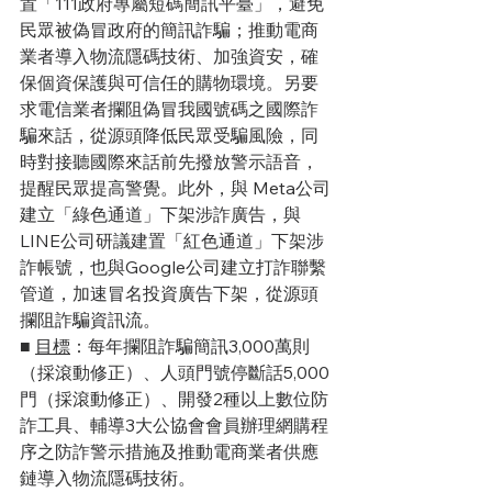
置「111政府專屬短碼簡訊平臺」，避免
民眾被偽冒政府的簡訊詐騙；推動電商
業者導入物流隱碼技術、加強資安，確
保個資保護與可信任的購物環境。另要
求電信業者攔阻偽冒我國號碼之國際詐
騙來話，從源頭降低民眾受騙風險，同
時對接聽國際來話前先撥放警示語音，
提醒民眾提高警覺。此外，與 Meta公司
建立「綠色通道」下架涉詐廣告，與
LINE公司研議建置「紅色通道」下架涉
詐帳號，也與Google公司建立打詐聯繫
管道，加速冒名投資廣告下架，從源頭
攔阻詐騙資訊流。
■ 
目標
：每年攔阻詐騙簡訊3,000萬則
（採滾動修正）、人頭門號停斷話5,000
門（採滾動修正）、開發2種以上數位防
詐工具、輔導3大公協會會員辦理網購程
序之防詐警示措施及推動電商業者供應
鏈導入物流隱碼技術。