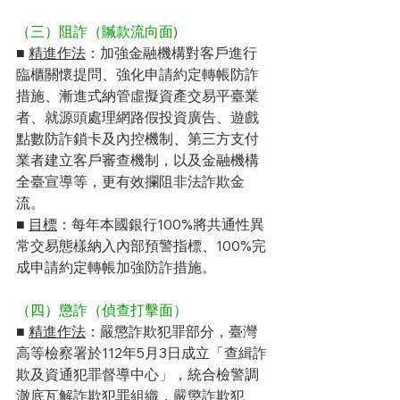
（三）阻詐（贓款流向面) 
■ 
精進作法
：加強金融機構對客戶進行
臨櫃關懷提問、強化申請約定轉帳防詐
措施、漸進式納管虛擬資產交易平臺業
者、就源頭處理網路假投資廣告、遊戲
點數防詐鎖卡及內控機制、第三方支付
業者建立客戶審查機制，以及金融機構
全臺宣導等，更有效攔阻非法詐欺金
流。
■ 
目標
：每年本國銀行100%將共通性異
常交易態樣納入內部預警指標、100%完
成申請約定轉帳加強防詐措施。
（四）懲詐（偵查打擊面）
■ 
精進作法
：嚴懲詐欺犯罪部分，臺灣
高等檢察署於112年5月3日成立「查緝詐
欺及資通犯罪督導中心」，統合檢警調
澈底瓦解詐欺犯罪組織，嚴懲詐欺犯