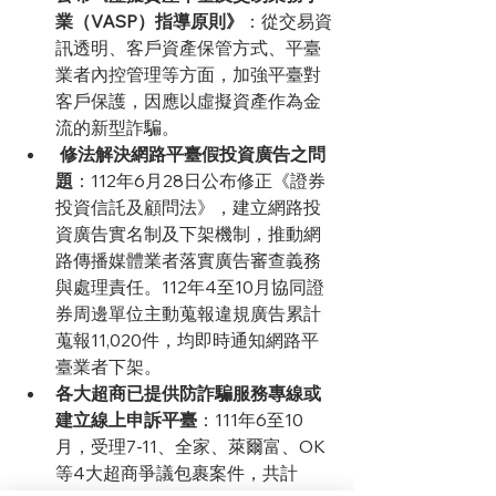
業（VASP）指導原則》
：從交易資
訊透明、客戶資產保管方式、平臺
業者內控管理等方面，加強平臺對
客戶保護，因應以虛擬資產作為金
流的新型詐騙。
修法解決網路平臺假投資廣告之問
題
：112年6月28日公布修正《證券
投資信託及顧問法》，建立網路投
資廣告實名制及下架機制，推動網
路傳播媒體業者落實廣告審查義務
與處理責任。112年4至10月協同證
券周邊單位主動蒐報違規廣告累計
蒐報11,020件，均即時通知網路平
臺業者下架。
各大超商已提供防詐騙服務專線或
建立線上申訴平臺
：111年6至10
月，受理7-11、全家、萊爾富、OK
等4大超商爭議包裹案件，共計