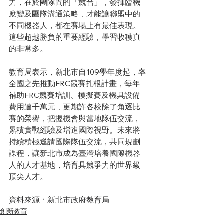
力，在於團隊間的「競合」，發揮臨機
應變及團隊溝通策略，才能讓聯盟中的
不同機器人，都在賽場上有最佳表現。
這些超越勝負的重要經驗，學習收穫真
的非常多。
教育局表示，新北市自109學年度起，率
全國之先推動FRC競賽扎根計畫，每年
補助FRC競賽培訓、模擬賽及機具設備
費用達千萬元，更期許各校除了角逐比
賽的榮譽，把握機會與當地隊伍交流，
累積實戰經驗及增進國際視野。未來將
持續積極邀請國際隊伍交流，共同規劃
課程，讓新北市成為臺灣培養國際機器
人的人才基地，培育具競爭力的世界級
頂尖人才。
資料來源：新北市政府教育局
創新教育