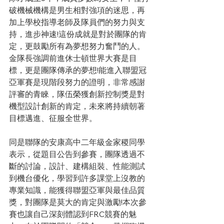
破機械機構是男生相對強項的迷思，再
加上學校指導老師及隊員們的努力與支
持，進步神速!這份成就是對於團隊的肯
定，更鼓勵所有為夢想努力奮鬥的人。
金隊長強調前進休士頓世界大賽是目
標，更是團隊傳承的夢想!能進入聯盟冠
亞軍賽是現階段努力的證明，非常感謝
評審的青睞，隊伍榮獲創新控制獎是對
機型設計創新的肯定，未來將持續朝著
目標邁進、征服全世界。
同是聯隊的安康高中二年級金家稷同學
表示，從題目公告到參賽，團隊透過不
斷的討論，設計、建構組裝、性能測試
到機台優化，學習到許多課堂上沒教的
專業知識，能獲得聯盟亞軍與最佳品質
獎，對團隊是莫大的肯定與激勵!本次參
賽也讓自己深刻體認到FRC競賽的魅