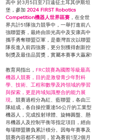
高中
 於3月5日至7日遠征土耳其伊斯坦
堡，參加 
2024 FIRST Robotics 
Competition機器人世界區賽
，在全世
界共計51隊強力競爭中，一舉打進前八
強聯盟賽，最終由崇光高中及安康高中
攜手勇奪聯盟亞軍，是臺灣首次以聯盟
隊長進入前四強賽，更分別獲得創新控
制獎及最佳品質獎，實屬本賽事大贏家!
教育局指出，
FRC競賽為國際等級最高
機器人競賽，目的是激發青少年對科
學、技術、工程和數學及跨領域的學習
與探索，更是跨域知識整合的能力展
現
。競賽過程分為紅、藍聯盟，各由三
隊組成，各自操控重達56公斤的工業型
機器人，完成投射球體、旋轉圓盤、懸
吊機器人及控制平衡等指定項目，經由
每場聯盟勝負累計積分。因每年賽事及
競賽內容都不相同，皆為賽前1至2個月