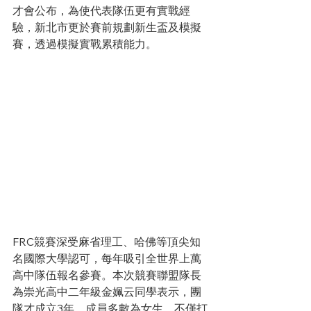
才會公布，為使代表隊伍更有實戰經
驗，新北市更於賽前規劃新生盃及模擬
賽，透過模擬實戰累積能力。
FRC競賽深受麻省理工、哈佛等頂尖知
名國際大學認可，每年吸引全世界上萬
高中隊伍報名參賽。本次競賽聯盟隊長
為崇光高中二年級金姵云同學表示，團
隊才成立3年，成員多數為女生，不僅打