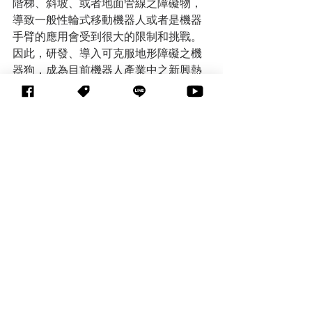
階梯、斜坡、或者地面管線之障礙物，
導致一般性輪式移動機器人或者是機器
手臂的應用會受到很大的限制和挑戰。
因此，研發、導入可克服地形障礙之機
器狗，成為目前機器人產業中之新興熱
門領域。
資料來源：國家科學及技術委員會
AI應用
查看全部
相關文章