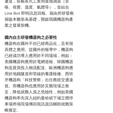
遞送，搭載各式工業用途感測器（音
噪、視覺、溫度、氣體等），並結合
Line Bot 即時訊息回報。藉由所研發兩
個版本雛形為基礎，開啟我國機器狗產
業之發展契機。
國內自主研發機器狗之必要性
機器狗在國外不但已經商品化，且有很
具體之應用。從國外的報導中，機器狗
已經成功導入應用於不同場域，例如：
美國機器狗應用於電網巡檢、韓國機器
狗送貨員投入物流配送、歐洲機器狗應
用於地鐵隧道和管線的養護檢修、西班
牙機器狗「科技警察」出任務抓交通違
規。而機器狗也應用於災難現場之救
災，降低就難人員之危險性，例如美國
機器狗率先深入紐約曼哈頓下城立體停
車場坍塌現場傳回視訊資訊輔助就難策
略擬定。