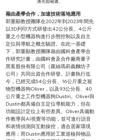
潘亮如秘書。
藉由產學合作，加速技術落地應用
郭重顯教授團隊在2022年到2023年間先
以3D列印方式研發出42公分長、4公斤
重之小型機器狗進行步態控制以及自主
定位與導航之概念驗證。在此一基礎
下，郭重顯教授團隊藉由國科會產學合
作研究計畫，由國科會及合作廠商量子
黑客股份有限公司（蘿絲瑪莉義麵坊子
公司）共同出資合作研發。計畫執行迄
今，已經完成54公分長、16公斤重之寵
物型機器狗Oliver，以及93公分長、40
公斤重之工作型機器狗Dustin。Oliver與
Dustin都具備自主定位導航能力，但在
功能設計定位上有些差異。Oliver具備動
作教導與AI視覺等功能，並可進行語音
和表情偵測與互動操控，適合居家環境
應用；而Dustin應用於工業巡檢與物品