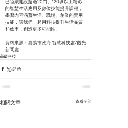
已陸續開設超過20門、120班以上精彩
的智慧生活應用及數位技能提升課程，
學習內容涵蓋生活、職場、創業的實用
技能，讓我們一起用科技提升生活品質
和效率，創造更多可能性。
資料來源：嘉義市政府 智慧科技處/觀光
新聞處
高齡科技
查看全部
相關文章