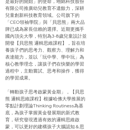
是最好的開始」的使命，翊銘科技股份
有限公司推廣幼兒教育不遺餘力，深耕
兒童創新科技教育領域。公司旗下的
「CEO領袖學院」與「貝思熊」兩大品
牌已成為家長信賴的選擇。近期更攜手
國內頂尖大學，特別為3-8歲兒童設計並
開發【貝思熊 邏輯思維課程】，旨在培
養孩子們的思考力、觀察力、理解力和
表達能力，並以「玩中學、學中玩」為
核心教學理念，讓孩子們在快樂的學習
過程中，主動嘗試、思考和操作，獲得
的學習成果。
「轉動孩子思考啟蒙黃金期」，【貝思
熊 邏輯思維課程】根據哈佛大學推展的
零點計劃理論Thinking Routiness為基
底，為孩子掌握黃金發展期的新式教
育，研究發現透過有效的邏輯思維啟
蒙，可以更好的建構孩子大腦認知＆思