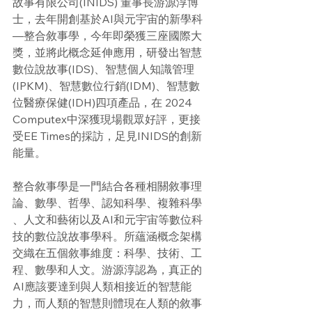
故事有限公司(INIDS) 董事長游源淳博
士，去年開創基於AI與元宇宙的新學科
—整合敘事學，今年即榮獲三座國際大
獎，並將此概念延伸應用，研發出智慧
數位說故事(IDS)、智慧個人知識管理
(IPKM)、智慧數位行銷(IDM)、智慧數
位醫療保健(IDH)四項產品，在 2024 
Computex中深獲現場觀眾好評，更接
受EE Times的採訪，足見INIDS的創新
能量。
整合敘事學是一門結合各種相關敘事理
論、數學、哲學、認知科學、複雜科學 
、人文和藝術以及AI和元宇宙等數位科
技的數位說故事學科。所蘊涵概念架構
交織在五個敘事維度：科學、技術、工
程、數學和人文。游源淳認為，真正的
AI應該要達到與人類相接近的智慧能
力，而人類的智慧則體現在人類的敘事