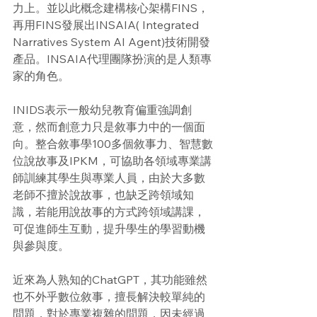
力上。並以此概念建構核心架構FINS，
再用FINS發展出INSAIA( Integrated 
Narratives System AI Agent)技術開發
產品。INSAIA代理團隊扮演的是人類專
家的角色。
INIDS表示一般幼兒教育偏重強調創
意，然而創意力只是敘事力中的一個面
向。整合敘事學100多個敘事力、智慧數
位說故事及IPKM，可協助各領域專業講
師訓練其學生與專業人員，由於大多數
老師不擅於說故事，也缺乏跨領域知
識，若能用說故事的方式跨領域講課，
可促進師生互動，提升學生的學習動機
與參與度。
近來為人熟知的ChatGPT，其功能雖然
也不外乎數位敘事，擅長解決較單純的
問題，對於專業複雜的問題，因未經過