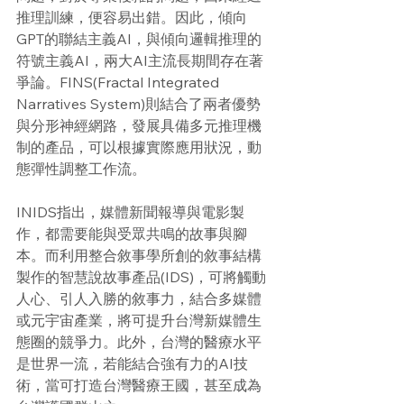
推理訓練，便容易出錯。因此，傾向
GPT的聯結主義AI，與傾向邏輯推理的
符號主義AI，兩大AI主流長期間存在著
爭論。FINS(Fractal Integrated 
Narratives System)則結合了兩者優勢
與分形神經網路，發展具備多元推理機
制的產品，可以根據實際應用狀況，動
態彈性調整工作流。
INIDS指出，媒體新聞報導與電影製
作，都需要能與受眾共鳴的故事與腳
本。而利用整合敘事學所創的敘事結構
製作的智慧說故事產品(IDS)，可將觸動
人心、引人入勝的敘事力，結合多媒體
或元宇宙產業，將可提升台灣新媒體生
態圈的競爭力。此外，台灣的醫療水平
是世界一流，若能結合強有力的AI技
術，當可打造台灣醫療王國，甚至成為