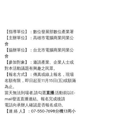
【指導單位】：數位發展部數位產業署
【主辦單位】：高雄市電腦商業同業公
會
【
協辦單位
】
：台北市電腦商業同業公
會
【
參加對象
】
：邀請產業、企業人士或
對本活動議題有興趣之民眾。
【
報名方式
】
：傳真或線上報名，現場
名額有限，即日起至11月15日(五)或額滿
為止。
當天無法到場者,請勾選
直播
,活動前以E-
mail發送直播連結。報名完成後請
電話向承辦人確認是否報名成功。
【
連 絡 人
】
：
07-550-7698分機13周小