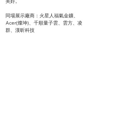
美好。 
同場展示廠商：火星人福氣金鑛、
Acer(燦坤)、千順量子雲、雲方、凌
群、漢昕科技