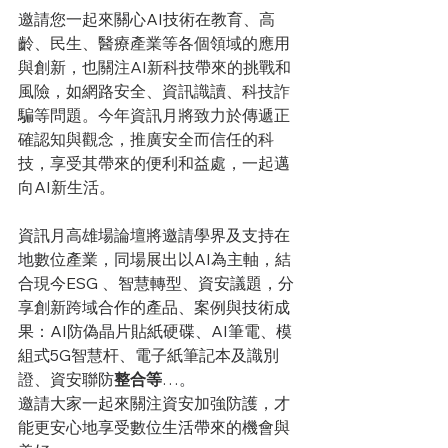
邀請您一起來關心AI技術
在教育、高
齡、民生、醫療產業等各個領域的應用
與
創新
，也關注AI新科技帶來的挑戰和
風險，如網路安全、資訊識讀、科技詐
騙等問題。今年資訊月將致力於傳遞正
確認知與觀念，推廣安全而信任的科
技，享受其帶來的便利和益處，一起邁
向AI新生活。
資訊月高雄場論壇將邀請學界及支持在
地數位產業，同場展出以AI為主軸，結
合現今ESG 、智慧轉型、資安議題，分
享創新跨域合作的產品、案例與技術成
果：AI防偽晶片貼紙硬碟、AI筆電、模
組式5G智慧杆、電子紙筆記本及識別
證、資安聯防
整合等
…。
邀請大家一起來關注資安加強防護，才
能更安心地享受數位生活帶來的機會與