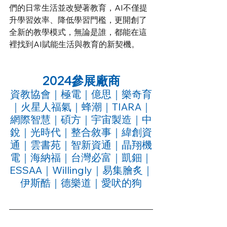
們的日常生活並改變著教育，AI不僅提
升學習效率、降低學習門檻，更開創了
全新的教學模式，無論是誰，都能在這
裡找到AI賦能生活與教育的新契機。
2024參展廠商
資教協會｜極電｜億思｜樂奇育
｜火星人福氣｜蜂潮｜TIARA｜
網際智慧｜碩方｜宇宙製造｜中
銳｜光時代｜整合敘事｜緯創資
通｜雲書苑｜智新資通｜晶翔機
電｜海納福｜台灣必富｜凱鈿｜
ESSAA｜Willingly｜易集膾炙｜
伊斯酷｜德樂道｜愛吠的狗