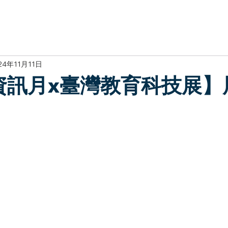
於我們
主題展區
講題徵件
影音專區
媒體中心
參觀資
24年11月11日
4資訊月x臺灣教育科技展