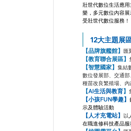
壯世代數位生活應用
樂，多元數位內容展
受壯世代數位服務！
 12大主題展
【品牌旗艦館】
匯
【教育聯合展區】
【智慧國家】
集結
數位發展部、交通部
種苗改良繁殖場、內
【
AI生活與教育
】
【小孩FUN學趣】
示及體驗活動
【人才充電站】
以
在職進修科技產品服