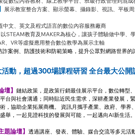
聚從數位內容教材、線上教學平台、班級行政管理到混成
】
展示教室整合方案、顯示螢幕、攝錄影、視訊、平板周
蓋中文、英文及程式語言的數位內容服務廠商
】
以STEAM教育及MAKER為核心，讓孩子體驗做中學、
AR、VR等虛擬應用整合數位教學為展示主軸
防詐案例、防護技術和防範策略，提升公眾對網路世界的
7大活動，超過300場課程研習 全台最大公開
論壇】
鏈結政策，是政策行銷最佳展示平台，數位轉型
平台與社會溝通；同時貼近民生需求，深耕產業發展，
術，協助企業拓展商機。 資訊月攜手產業、政府、學界
盛舉，一起見證科技的發展與可能，一起邁向AI新生活
主題論壇】
透過講座、發表、體驗、媒合交流等多元活