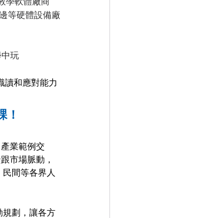
教學軟體廠商
邊等硬體設備廠
學中玩
識讀和應對能力
課！
、產業範例交
緊跟市場脈動，
、民間等各界人
。
動規劃，讓各方