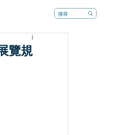
訊
菜單（新）
】展覽規