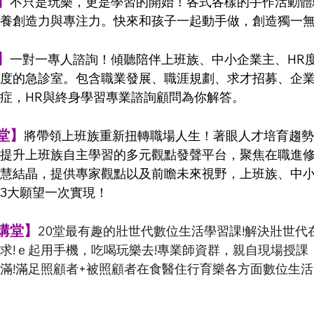
】
不只是玩樂，更是學習的開始！各式各樣的手作活動體
養創造力與專注力。快來和孩子一起動手做，創造獨一
】
一對一專人諮詢！傾聽陪伴上班族、中小企業主、HR
度的急診室。包含職業發展、職涯規劃、求才招募、企
症，HR與終身學習專業諮詢顧問為你解答。
堂】
將帶領上班族重新扭轉職場人生！著眼人才培育趨勢
提升上班族自主學習的多元觀點發聲平台，聚焦在職進修、H
慧結晶，提供專家觀點以及前瞻未來視野，上班族、中小
3大願望一次實現！
講堂】
20堂最有趣的壯世代數位生活學習課!解決壯世代
求!ｅ起用手機，吃喝玩樂去!專業師資群，親自現場授課
滿!滿足照顧者+被照顧者在食醫住行育樂各方面數位生