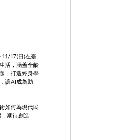
 11/17(日)在臺
與生活，涵蓋全齡
議題，打造終身學
，讓AI成為助
技術如何為現代民
機，期待創造