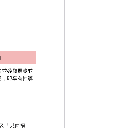
抽
名並參觀展覽並
卷，即享有抽獎
及「見面福