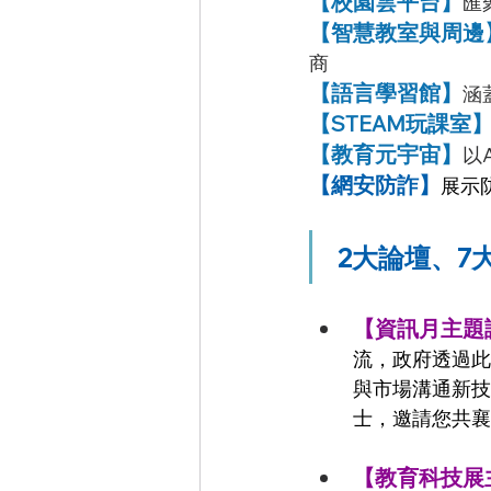
【校園雲平台】
匯
【智慧教室與周邊
商
【語言學習館】
涵
【STEAM玩課室
【教育元宇宙】
以
【網安防詐】
展示
 2大論壇、
【資訊月主題
流，政府透過此
與市場溝通新技
士，邀請您共襄
【教育科技展