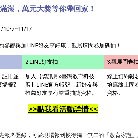
滿滿，萬元大獎等你帶回家！
0/7~11/17
約參觀與加LINE好友享好康，觀展填問卷加碼抽！
2.LINE好友抽
3.觀展問卷
】註冊並
加入【資訊月x臺灣教育科技
線上預約報
展場報到
展】LINE官方帳號，新好友與
填寫線上問
推薦好友享有雙重抽獎資格。
資格。
>>點我看活動詳情<<
先報名登錄，可於現場報到換得獨一無二的「教育家證」