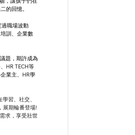
驗，讓孩子們在
無二的回憶。
度過職場波動
業培訓、企業數
議題，期許成為
R TECH等
企業主、HR學
在學習、社交、
，展期輪番登場!
活需求，享受壯世