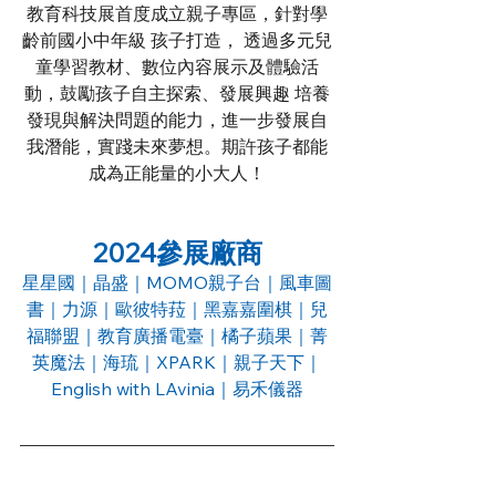
教育科技展首度成立親子專區，針對學
齡前國小中年級 孩子打造， 透過多元兒
童學習教材、數位內容展示及體驗活
動，鼓勵孩子自主探索、發展興趣 培養
發現與解決問題的能力，進一步發展自
我潛能，實踐未來夢想。期許孩子都能
成為正能量的小大人！
2024參展廠商
星星國｜晶盛｜MOMO親子台｜風車圖
書｜力源｜歐彼特菈｜黑嘉嘉圍棋｜兒
福聯盟｜教育廣播電臺｜橘子蘋果｜菁
英魔法｜海琉｜XPARK｜親子天下｜
English with LAvinia｜易禾儀器