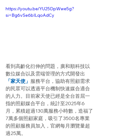
https://youtu.be/YU25DpWwe5g?
si=Bg6vSe6bILqoAdCy
看到高齡化衍伸的問題，廣和順科技以
數位媒合以及雲端管理的方式開發出
「家天使」
服務平台，協助有照顧需求
的民眾可以透過平台機制快速媒合適合
的人力。目前家天使已經是全台首屈一
指的照顧媒合平台，統計至2025年6
月，累積超過130萬服務小時數，造福了
7萬多個照顧家庭，吸引了3500名專業
的照顧服務員加入，官網每月瀏覽量超
過25萬。