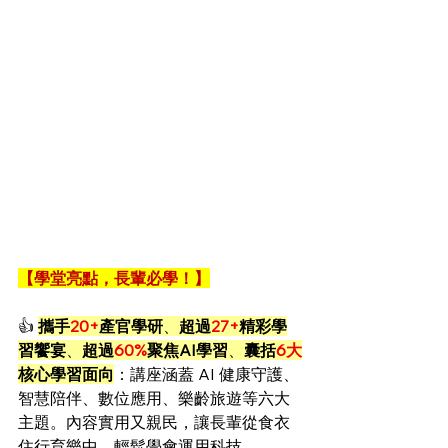
【學堂亮點，長輩必學！】
👍 
攜手
20+
產官學研
、
超過
27+
精彩學
習饗宴
、
超過
60%
聚焦AI學習
、
囊括
6大
核心學習面向
：講座涵蓋 AI 健康守護、
智慧陪伴、數位應用、樂齡旅遊等六大
主題。內容實用又親民，讓長輩從食衣
住行育樂中，輕鬆學會運用科技。