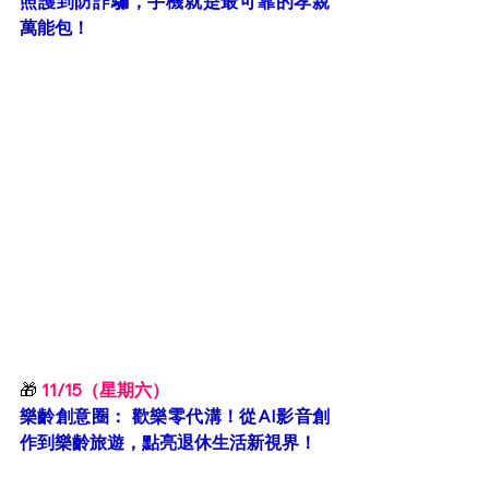
照護到防詐騙，手機就是最可靠的孝親
萬能包！
🎁
11/15（星期六）
樂齡創意圈： 歡樂零代溝！從AI影音創
作到樂齡旅遊，點亮退休生活新視界！