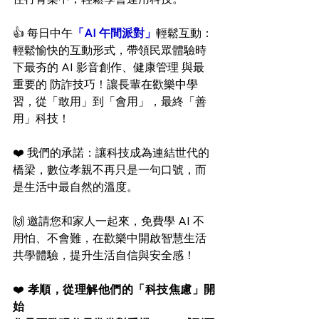
👍 每日中午
「AI 午間派對」
輕鬆互動：
輕鬆愉快的互動形式，帶領民眾體驗時
下最夯的 AI 影音創作、健康管理 與最
重要的 防詐技巧！讓長輩在歡樂中學
習，從「敢用」到「會用」，最終「善
用」科技！
❤️ 我們的承諾：讓科技成為連結世代的
橋梁，數位孝親不再只是一句口號，而
是生活中最自然的溫度。
🙌 邀請您和家人一起來，免費學 AI 不
用怕、不會難，在歡樂中開啟智慧生活
共學體驗，提升生活自信與安全感！
❤️ 
孝順，從理解他們的「科技焦慮」開
始