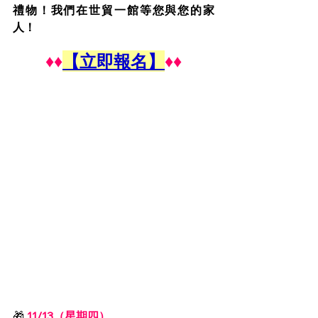
禮物！我們在世貿一館等您與您的家
人！
♦♦
【立即報名】
♦♦
🎁
11/13（星期四）