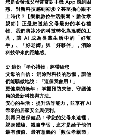
您是否發現父母常常對手機 App 感到困
惑、對新科技感到卻步？甚至擔心跟不
上時代？【樂齡數位生活樂園 × 數位孝
親節】正是您送給父母最好的孝心禮
物。我們將冰冷的科技轉化為溫暖的工
具，讓 AI 成為長輩生活中的「好幫
手」、「好老師」與「好夥伴」，消除
科技帶來的距離感。
🎁 
這份「孝心禮物」將帶給您
父母的自信： 消除對科技的恐懼，讓他
們能驕傲地說：「這個我會用！」
更健康的晚年： 掌握預防失智、守護健
康的最新科技與方法。
安心的生活： 提升防詐能力，並享有 AI 
帶來的居家安全與便利。
別再只送保健品！帶您的父母來這裡，
親身體驗、親自學習，這才是給予他們
最有價值、最有意義的「數位孝親節」