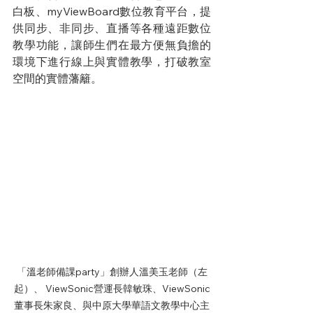
白板、myViewBoard數位教育平台，提
供同步、非同步、直播等各種遠距數位
教學功能，讓師生們在最方便無負擔的
環境下進行線上與實體教學，打破教室
空間的實體藩籬。
「溫老師備課party」創辦人溫美玉老師（左
起）、 ViewSonic營運長韓敏珠、ViewSonic
董事長朱家良、與中原大學華語文教學中心主