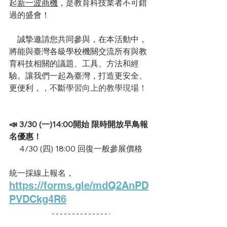
起
新一波商機
，是教育科技業者不可錯
過的盛會！
　誠摯邀請您共同參與，在本活動中，
將能與臺灣各級學校機關交流所有與教
育科技相關的議題、工具、方法和經
驗。讓我們一起為臺灣，打造更安全、
更便利，
，不斷學習向上的教學現場！
📣 3/30 (一)14:00開始 限時開放早鳥報
名優惠！ 
     4/30 (四) 18:00 回復一般參展價格
統一採線上報名，
https://forms.gle/mdQ2AnPD
PVDCkg4R6