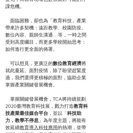
課危機。
　面臨困難，卻也為「教育科技」產業
帶來許多契機：遠距教學、校園防疫、
數位內容、親師生溝通…等，一時之間
受到高度矚目，而更多學校開始思考：
如何進行更全面的佈署。
　可以想見，更廣泛的
數位教育經濟
將
就此蔓延。面對疫情，除了盼望趕緊度
過，我們選擇更積極的面對，協助企業
掌握產業關鍵發展機會。  
　掌握關鍵發展機會，TCA將持續規劃
2020臺灣教育科技展，戮力打造
教育科
技產業最佳媒合平台
，並以「
科技助
力，教學不停息
」為年度主題，將能有
效延續
教育導入科技應用
的熱潮，並帶