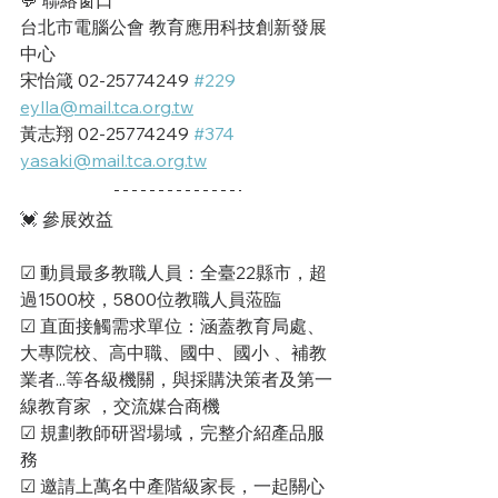
台北市電腦公會 教育應用科技創新發展
中心
宋怡箴 02-25774249 
#229
eylla@mail.tca.org.tw
黃志翔 02-25774249 
#374
yasaki@mail.tca.org.tw
💓 參展效益
☑ 動員最多教職人員：全臺22縣市，超
過1500校，5800位教職人員蒞臨
☑ 直面接觸需求單位：涵蓋教育局處、
大專院校、高中職、國中、國小 、補教
業者...等各級機關，與採購決策者及第一
線教育家 ，交流媒合商機
☑ 規劃教師研習場域，完整介紹產品服
務
☑ 邀請上萬名中產階級家長，一起關心