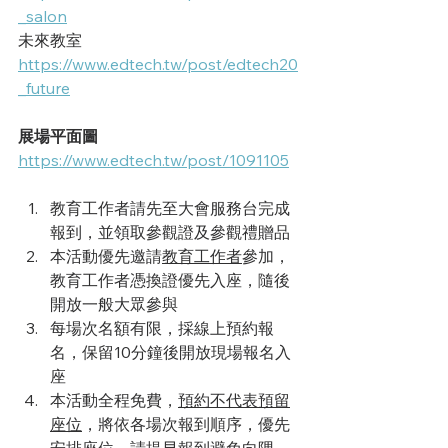
_salon
未來教室
https://www.edtech.tw/post/edtech20
_future
展場平面圖
https://www.edtech.tw/post/1091105
教育工作者請先至大會服務台完成
報到，並領取參觀證及參觀禮贈品
本活動優先邀請
教育工作者
參加，
教育工作者憑換證優先入座，隨後
開放一般大眾參與
每場次名額有限，採線上預約報
名，保留10分鐘後開放現場報名入
座
本活動全程免費，
預約不代表預留
座位
，將依各場次報到順序，優先
安排座位，請提早報到避免向隅