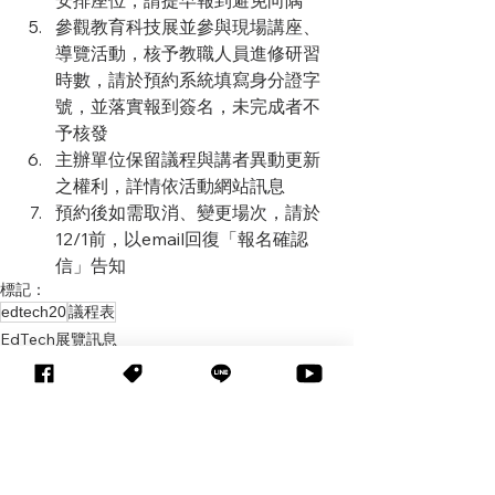
參觀教育科技展並參與現場講座、
導覽活動，​核予教職人員進修研習
時數，請於預約系統填寫身分證字
號，並落實報到簽名，未完成者不
予核發
主辦單位保留議程與講者異動更新
之權利，詳情依活動網站訊息
預約後如需取消、變更場次，請於
12/1前，以email回復「報名確認
信」告知
標記：
edtech20
議程表
EdTech展覽訊息