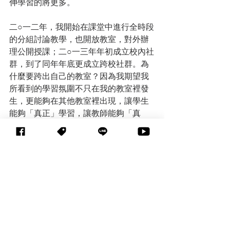
伸學習的將更多。
二○一二年，我開始在課堂中進行全時段
的分組討論教學，也開放教室，對外辦
理公開授課；二○一三年年初成立校內社
群，到了同年年底更成立跨校社群。為
什麼要跨出自己的教室？因為我期望我
所看到的學習氛圍不只在我的教室裡發
生，更能夠在其他教室裡出現，讓學生
能夠「真正」學習，讓教師能夠「真
正」教學，讓師生都能夠「真正」相信
自己是可以的。這複雜的過程不僅是課
程設計或是提問設計，還包括課堂引
導、社群共備，更重要的關鍵是「教育
哲學」。
任何主題都是素養培養的
載體