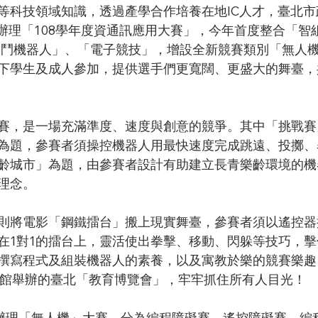
I等科技領域知識，透過產學合作培養在地IC人才，臺北
大辦理「108學年度資通訊應用大賽」，今年首度整合「智
格鬥機器人」、「電子競技」，增設全新競賽類別「無人
下學生及成人參加，提供選手們更寬闊、更盛大的舞臺，
賽，是一場充滿準度、速度與創意的競爭。其中「挑戰賽
為題，參賽者須操控機器人用最快速度完成跳遠、投擲、
齡城市」為題，由參賽者設計有助建立長青樂齡環境的機
理念。
則將電影「鋼鐵擂台」搬上現實舞臺，參賽者須以遙控器
在1對1的擂台上，靈活使出拳擊、移動、閃躲等技巧，
撰寫程式及組裝機器人的素養，以及寓教於樂的競賽樂趣
貿一館舉辦的臺北「教育博覽會」，牢牢抓住所有人目光！
辦理「無人機」大賽，分為編程障礙賽、遙控障礙賽、編