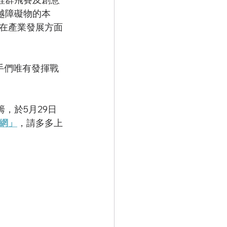
越障礙物的本
在產業發展方面
手們唯有發揮戰
，於5月29日
網」
，請多多上