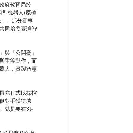
市政府教育局於
組型機器人(原積
機」，部分賽事
共同培養臺灣智
」與「公開賽」
舉重等動作，而
器人，實踐智慧
撰寫程式以操控
擊倒對手獲得勝
！就是要在3月
程群飛賽及創意