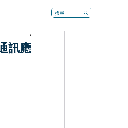
訊
菜單（新）
資通訊應