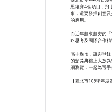
思維賽4個項目，飛
事，還要發揮創意及
的應用。
而近年越來越夯的「
略思考及團隊合作精
高手過招，誰與爭鋒
的頒獎典禮上大放異
網瀏覽，一起為選手
【臺北市108學年度