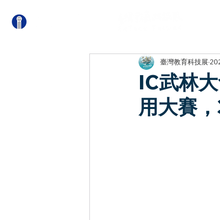
關
臺灣教育科技展
20
IC武林
用大賽，