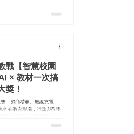
公司秉持「讓 AI 普惠化」
到科技帶來的便利與人性化體
在教育科技（EdTech）與生
兩大領域，分別針對不同需求採用相
面，知千里科技透過創新的AI
備課與命題流程，並為學生打
程，實現真正的「因材施
智伴工具，展現了與眾不同的
（Multi-Modal）情緒感
強教戰【智慧校園
音與表情影像辨識，讓 AI能
，並轉化為互動回饋，打造有
AI × 教材一次搞
千里科技表示，EmoAI的獨
回應，而是將情緒作為「遊戲
大獎！
學生進行情緒覺察與學習。例
中，AI會根據學生語氣
席抽大獎！超商禮券、無線充電
講座 在教育現場，行政與教學
件繁瑣、溝通斷層等挑戰。隨
進，教育單位正迎來前所未有的