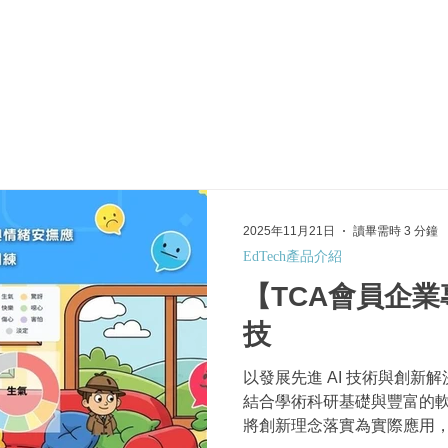
於我們
主題展區
講題徵件
影音專區
媒體中心
參觀資
2025年11月21日
讀畢需時 3 分鐘
EdTech產品介紹
【TCA會員企
技
以發展先進 AI 技術與創新
結合學術科研基礎與豐富的
將創新理念落實為實際應用，讓