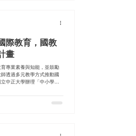
國際教育，國教
計畫
教育專業素養與知能，並鼓勵
教師透過多元教學方式推動國
國立中正大學辦理「中小學國
為北、中、南、東四區辦理分
期望提升校長們國際教育領導