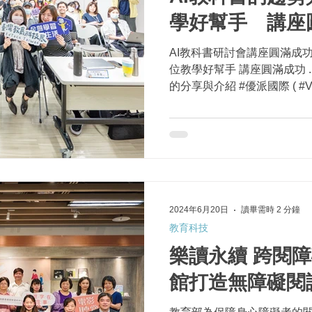
學好幫手 講座
AI教科書研討會講座圓滿成功
位教學好幫手 講座圓滿成功 
的分享與介紹 #優派國際 ( #VIEWSONIC ) 連育仁總經理的
課堂線上即時互動和幽默風
「可視化」了!...
2024年6月20日
讀畢需時 2 分鐘
教育科技
樂讀永續 跨閱障
館打造無障礙閱