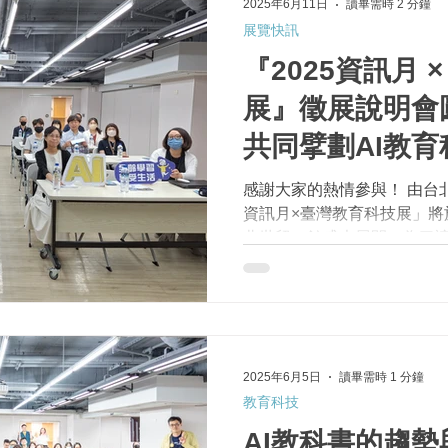
2025年6月11日
讀畢需時 2 分鐘
展覽快訊
『2025資訊月 
展』徵展說明會
共同擘劃AI教
感謝大家的熱情參與！ 由台北
資訊月×臺灣教育科技展」將於
北世貿一館盛大展開，為了
更深一層的了解與認識，特地
議中心舉行徵展說明會。期
育科技盛...
2025年6月5日
讀畢需時 1 分鐘
教育科技
AI教科書的趨