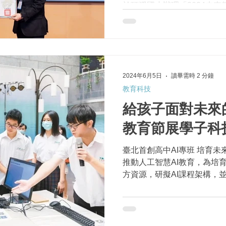
於頂溪國小辦理「2024未來
智慧學習」為主題，邀請美國教育
Education 創辦人及執行長Ama
2024年6月5日
讀畢需時 2 分鐘
教育科技
給孩子面對未來
教育節展學子科
臺北首創高中AI專班 培育未
推動人工智慧AI教育，為培
方資源，研擬AI課程架構，並
率先發布高國中小學校人工智
握AI科技發展脈絡。...