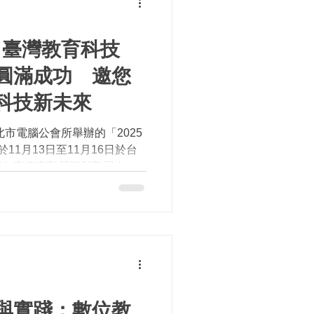
× 臺灣教育科技
圓滿成功 邀您
育科技新未來
市電腦公會所舉辦的「2025
11月13日至11月16日於台
讓各家廠商對展覽與觀展者有
提前於6月6日在電腦公會會
望能一起打造全台最重要的教
勢與實踐：數位教