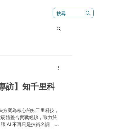
訊
菜單（新）
業專訪】知千里科
解決方案為核心的知千里科技，
軟硬體整合實戰經驗，致力於
 AI 不再只是技術名詞，而