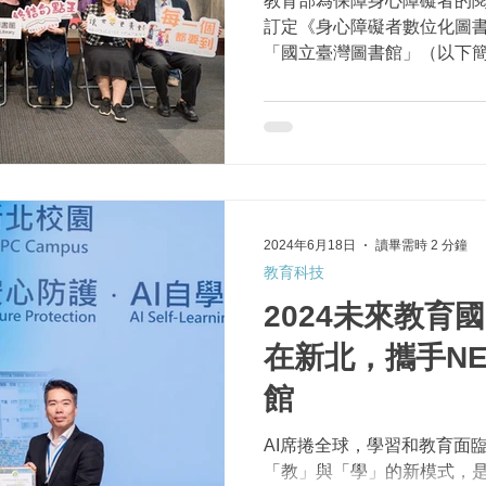
教育部為保障身心障礙者的閱讀
訂定《身心障礙者數位化圖
「國立臺灣圖書館」（以下
圖書館，負責推動「強化身
中程發展計畫」。臺圖於今（6
身心障礙者數...
2024年6月18日
讀畢需時 2 分鐘
教育科技
2024未來教育
在新北，攜手N
館
AI席捲全球，學習和教育面
「教」與「學」的新模式，是