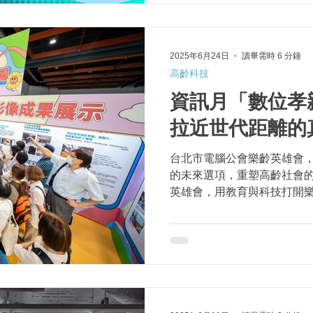
2025年6月24日
讀畢需時 6 分鐘
高齡科技
資訊月「數位孝
拉近世代距離的
台北市電腦公會樂齡英雄會
的未來選項，重塑高齡社會的
英雄會，用教育與科技打開
齡社會的可能性。 在手機螢
式越來越複雜的今日，科技
長者放慢腳步。但在這...