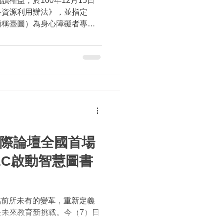
權益，於100年12月15日
書資源利用辦法》，並指定
簡稱臺圖）為身心障礙者專責
心障礙者數位化圖書資源利用
）日舉辦109-112年「強化
國際論壇全國首場
EC啟動智慧圖書
臨前所未有的變革，重新定義
未來教育新挑戰。今（7）日