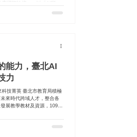
教育國際論壇」，以「AI變局
顧問公司AI for
nda...
的能力，臺北AI
技力
來科技菁英 臺北市教育局積極
育未來時代跨域人才，整合各
發展教學教材及資源，109年
慧AI教育教材，引導師生掌