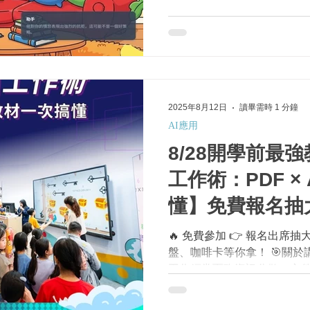
是改善生活與教育的實際助力。
的理念，期望讓更多人享受
驗。 知千里科技目前業務著眼
醫照護（Healthcare）
應技術基礎。 在教育科技方
軟體應用，協助教師自動化
造個人化、互動式的學習旅
2025年8月12日
讀畢需時 1 分鐘
教」。並推出EmoAI心語
AI應用
「溫度」特點。這款產品以多模態
8/28開學前最
知技術為核心，結合文字、語
真實理解學習者的情緒變化
工作術：PDF × 
情感連結的智慧學習夥伴。 知
特之處在於它不只是被動地
懂】免費報名抽
機制」的一部分，主動引導
如在「情感偵探社」學習遊戲
🔥 免費參加 👉 報名出
盤、咖啡卡等你拿！ 🎯關於
工作經常面臨資訊分散、文
著 AI 與文件技術的快速演
數位轉型契機。...