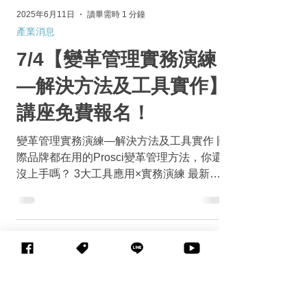
2025年6月11日
讀畢需時 1 分鐘
產業消息
7/4【變革管理實務演練
—解決方法及工具實作】
講座免費報名！
變革管理實務演練—解決方法及工具實作 國
際品牌都在用的Prosci變革管理方法，你還
沒上手嗎？ 3大工具應用×實務演練 最新政
府補助資源調整為 3月首場辦理，好評加開
第二場！ 關於講座 全球60多國決策者認
為，2025年五大人才管理趨勢包括領導力發
展、組織文化...