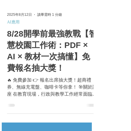
2025年8月12日
讀畢需時 1 分鐘
AI應用
8/28開學前最強教戰【智
慧校園工作術：PDF ×
AI × 教材一次搞懂】免
費報名抽大獎！
🔥 免費參加 👉 報名出席抽大獎！超商禮
券、無線充電盤、咖啡卡等你拿！ 🎯關於講
座 在教育現場，行政與教學工作經常面臨資
訊分散、文件繁瑣、溝通斷層等挑戰。隨著
AI 與文件技術的快速演進，教育單位正迎來
前所未有的數位轉型契機。...