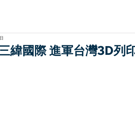
於我們
主題展區
講題徵件
影音專區
媒體中心
參觀資
6日
三緯國際 進軍台灣3D列