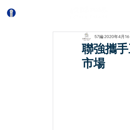
關
57編
2020年4月1
聯強攜手
市場