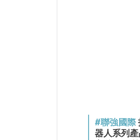
#聯強國際
器人系列產