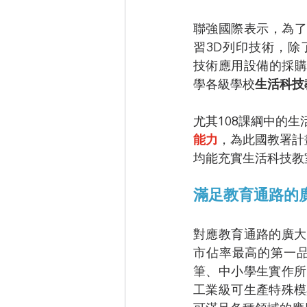
聯強國際表示，為了
習3D列印技術，除
技術應用設備的採購
學各級學校
生活科技
尤其108課綱中的生
能力
，
為此國教署計
均能充實生活科技教
滿足教育通路的
對應教育通路的廣大
市佔率最高的第一
筆、中小學生實作所
工業級可生產特殊模