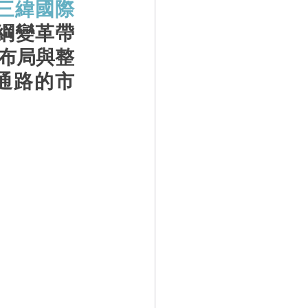
#三緯國際
課綱變革帶
布局與整
通路的市