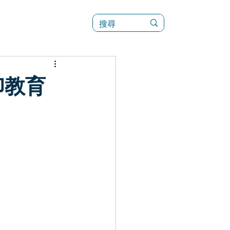
訊
菜單（新）
印教育