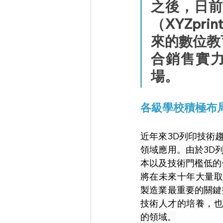
之後，日前
（XYZpr
來的
數位教
合銷售實
場。
各級學校積極布局
近年來3D列印技術
領域應用。由於3D
本以及技術門檻低的
將在未來十年大量取
製造業最重要的關鍵
技術人才的培養，也
的領域。