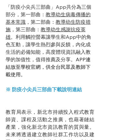
「防疫小尖兵三部曲」App共分為三個
部分，第一部曲：
教導幼生病毒傳播的
基本常識
，第二部曲：
教導幼生防疫措
施
，第三部曲：
教導幼生感謝抗疫英
雄
。利用觸控螢幕讓學生和App中的角
色互動，讓學生熱烈參與反饋，內化成
生活的必備知能，高度體現資訊融入教
學的加值性，值得推薦及分享。
APP連
結放至學校官網，供全台民眾及教師下
載使用。
※ 
防疫小尖兵三部曲下載說明連結
教育局表示，新北市持續投入程式教育
師資、課程及活動之推廣，也藉著鏈結
產業，強化新北市資訊教育的質與量。
未來將透過建立教師社群工作坊以及建