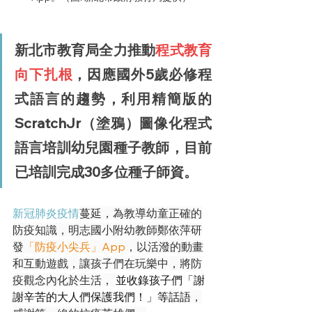
新北市教育局全力推動
程式教育
向下扎根
，因應國外5歲必修程
式語言的趨勢，利用精簡版的 
ScratchJr（塗鴉）圖像化程式
語言培訓幼兒園種子教師，目前
已培訓完成30多位種子師資。
新冠肺炎
疫情
蔓延，為教導幼童正確的
防疫知識，明志國小附幼教師鄭依萍研
發
「防疫小尖兵」App
，以活潑的動畫
和互動遊戲，讓孩子們在玩樂中，將防
疫觀念內化於生活， 
並收錄孩子們「謝
謝辛苦的大人們保護我們！」等話語
，