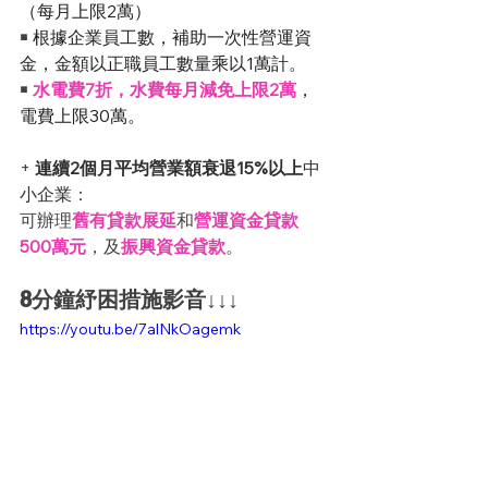
（每月上限2萬）
￭
根據企業員工數，補助一次性營運資
金，金額以正職員工數量乘以1萬計。
￭
水電費7折，水費每月減免上限2萬
，
電費上限30萬。
+
連續2個月平均營業額衰退15%以上
中
小企業
：
可辦理
舊有貸款展延
和
營運資金貸款
500萬元
，及
振興資金貸款
。
8分鐘紓困措施影音↓↓↓
https://youtu.be/7alNkOagemk