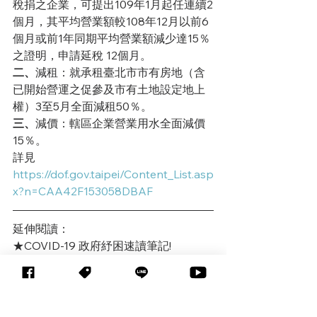
稅捐之企業，可提出109年1月起任連續2
個月，其平均營業額較108年12月以前6
個月或前1年同期平均營業額減少達15％
之證明，申請延稅 12個月。
二、
減租：就承租臺北市市有房地（含
已開始營運之促參及市有土地設定地上
權）3至5月全面減租50％。
三、
減價：轄區企業營業用水全面減價
15％。
詳見
https://dof.gov.taipei/Content_List.asp
x?n=CAA42F153058DBAF
延伸閱讀：
★COVID-19 政府紓困速讀筆記!
https://www.edtech.tw/post/1090423-
1
★工業局攜手產業公會 面對面協助產業