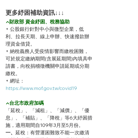
更多紓困補助資訊↓↓↓
▲財政部 資金紓困、稅務協助
+ 公股銀行針對中小與微型企業，低
利、拉長天期、線上申辦、快速撥款辦
理資金借貸。
+ 納稅義務人受疫情影響而繳稅困難，
可於規定繳納期間(含展延期間)內填具申
請書，向稅捐稽徵機關申請延期或分期
繳稅。
+ 網址：
https://www.mof.gov.tw/covid19
▲台北市政府加碼
「延稅」、「減租」、「減價」、「優
息」、「補貼」、「降稅」等6大紓困措
施，適用期間自109年3月至5月份。
一、
延稅：有營運困難致不能一次繳清