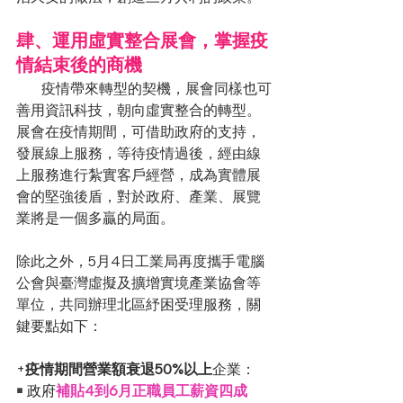
肆、運用虛實整合展會，掌握疫
情結束後的商機
       疫情帶來轉型的契機，展會同樣也可
善用資訊科技，朝向虛實整合的轉型。
展會在疫情期間，可借助政府的支持，
發展線上服務，等待疫情過後，經由線
上服務進行紮實客戶經營，成為實體展
會的堅強後盾，對於政府、產業、展覽
業將是一個多贏的局面。
除此之外，5月4日工業局再度攜手電腦
公會與臺灣虛擬及擴增實境產業協會等
單位，共同辦理北區紓困受理服務，關
鍵要點如下：
+
疫情期間營業額衰退50%以上
企業：
￭
政府
補貼4到6月正職員工薪資四成