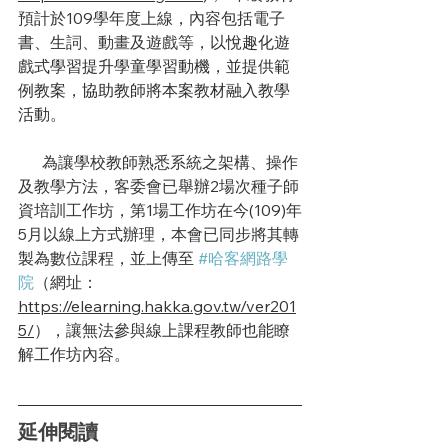
預計於109學年度上線，內容包括電子
書、生詞、動畫及遊戲等，
以悅趣化遊
戲式學習提升學童學習動機，並提供範
例教案，協助教師將本案教材融入教學
活動。
      為讓學校教師熟悉系統之架構、操作
及教學方法，客委會已舉辦2場次種子師
資培訓工作坊，第1場工作坊在今(109)年
5月以線上方式辦理，本會已同步將其轉
製為數位課程，並上傳至 
#哈客網路學
院
（網址：
https://elearning.hakka.gov.tw/ver201
5/
），讓無法參與線上課程教師也能瞭
解工作坊內容。
延伸閱讀