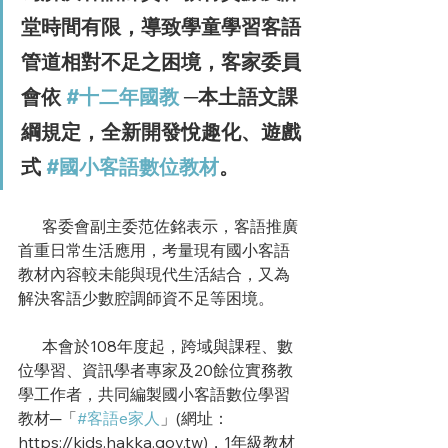
堂時間有限，導致學童學習客語
管道相對不足之困境，客家委員
會依 
#十二年國教
─本土語文課
綱規定，全新開發悅趣化、遊戲
式
#國小客語數位教材
。
      客委會副主委范佐銘表示，客語推廣
首重日常生活應用，考量現有國小客語
教材內容較未能與現代生活結合，又為
解決客語少數腔調師資不足等困境。
      本會於108年度起，
跨域與課程、數
位學習
、資訊學者專家及20餘位實務教
學工作者，共同編製國小客語數位學習
教材─「
#客語e家人
」(網址：
https://kids.hakka.gov.tw
)，1年級教材