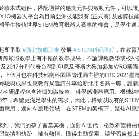
 IQ機器人平台為目前亞洲技能競賽 (正式賽) 及國際技能競
灣學生接軌世界STEM教育機器人賽事的機會，是學生邁入
013起即爭取 
#新北旗艦計畫
 發展 
#STEM科研課程
，在教育
科研跨領域教學上有不錯的教學成果，不論課程教學或校外
4及2017分別代表台灣到印尼及哥斯大黎加參加WRO國
上個月也在科技部南科園區管理局主辦的FRC 2021臺
經驗與成果也應教育局邀請分享給新北市各高中職，讓新
EM科研課程包含跨域知識統整、科學感測器應用、機械結
8年，希望更滿足學生的需求，因此，格致以既有的STE
應用，邁向AI應用領域，在STEM的架構下，聚焦AI
習熱情和軌跡，擁有熱情、懂得主動探索，讓學習自然上