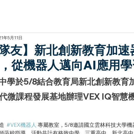
於我們
主題展區
講題徵件
影音專區
媒體中心
參觀資
21年5月11日
隊友】新北創新教育加速
你，從機器人邁向AI應用學
中學於5/8結合教育局新北創新教育
世代微課程發展基地辦理VEX IQ智慧
造  
#VEX機器人
 專屬教室，5/8邀請國立雲林科技大學
師蒞校指導，活動共計有格致中學、三重高中、新北高中