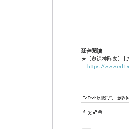
延伸閱讀
★【創課神隊友】北投
https://www.edte
EdTech展覽訊息
創課