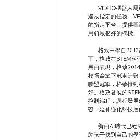
        VEX IQ機器人屬於積木式組件，搭配適當的感測元件與致動元件，可以讓所設計的機器人
達成指定的任務。VEX
的指定平台，提供臺
用領域很好的橋樑。
        格致中學自2
下，格致在STEM
異的表現，格致201
校際盃拿下冠軍無數，
聯盟冠軍，格致推動
好。格致發展的ST
控制編程，課程發展
礎，延伸強化科技層面
        新的AI時代已經來到，我們的孩子首當其衝，面對AI世代，格致希望藉由發展AI應用，幫
助孩子找到自己的學