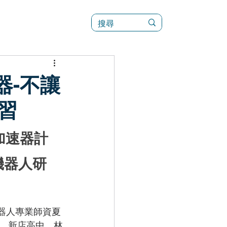
訊
菜單（新）
器-不讓
習
加速器計
機器人研
機器人專業師資夏
、新店高中、林