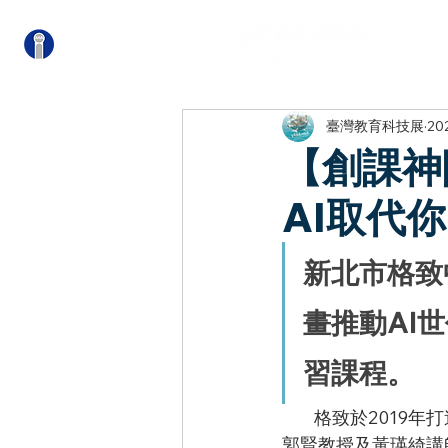
關
臺灣教育科技展
20
【創課神
AI取代
新北市格致
畫推動AI
習課程。
        格致於2019年打
郭賢教授及黃瑛綺講