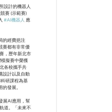
賽 (示範賽) 
 
#AI機器人
 應
局的經費挹注
競賽都有非常優
際賽，歷年新北市
灣模擬賽中榮獲
北各校攜手共
構設計以及自動
M科研課程為基
應用的發展。
軌道。「未來不