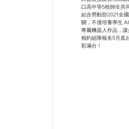
口高中等5校師生共
結合勞動部2021
關，不僅培養學生 
專屬機器人作品，讓
相約組隊報名5月底
彩滿分！