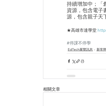
持續增加中；「創
資源，包含電子
源，包含親子天
★
高雄市達學堂 
http
#停課不停學
EdTech展覽訊息
新常
相關文章