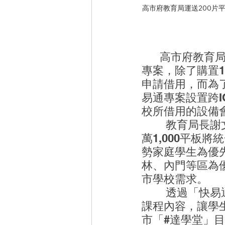
高市府教育局運送200片
      高市府教
專案，除了購置1
申請借用，而為
易通專案設置跨IO
校所借用的設備
        教育局長謝文斌表示，為因應疫情改採線上學習需要，快易通專案的1
萬1,000平板
勢家庭學生為優
林、內門等區為
市學校需求。
        透過「快易通平台」及「教育局網站防疫專區」的線上學習資源與多元
課程內容，讓學
市「#達學堂」目