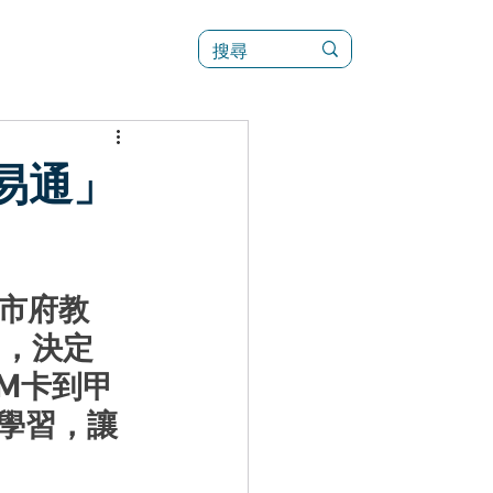
訊
菜單（新）
易通」
高市府教
台，決定
IM卡到甲
學習，讓