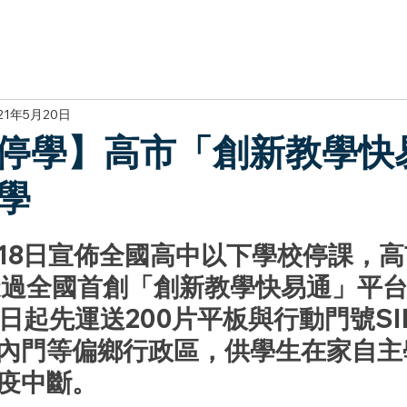
於我們
主題展區
講題徵件
影音專區
媒體中心
參觀資
21年5月20日
停學】高市「創新教學快
學
18日宣佈全國高中以下學校停課，
透過全國首創「創新教學快易通」平
）日起先運送200片平板與行動門號S
內門等偏鄉行政區，供學生在家自主
疫中斷。