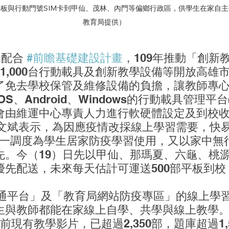
平板與行動門號SIM卡到甲仙、茂林、內門等偏鄉行政區，供學生在家自
教育局提供）
育局配合 
#前瞻基礎建設計畫
，109年推動「創新
1,000台行動載具及創新教學設備等開放高雄
了免去學校保管及維修設備的負擔，讓教師專
S、Android、Windows的行動載具管理平台
會由維運中心專責人力進行軟硬體設定及到校
將統一調度為學生居家防疫學習使用，又以家中無
先。今（19）日先以甲仙、那瑪夏、六龜、桃
優先配送，未來每天估計可運送500部平板到校
生與教師都能在家線上自學、共學與線上教學
前現有教學影片，已超過2,350部，題庫超過1,