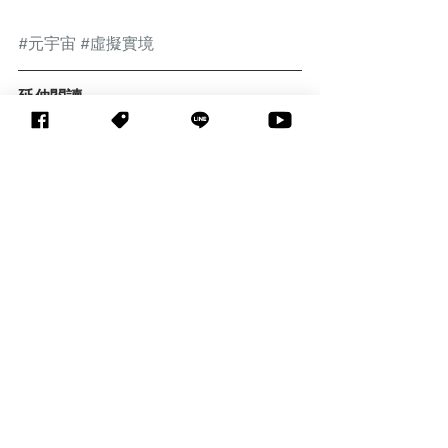
#元宇宙
#虛擬實境
延伸閱讀
★【創課神隊友】HPE助成功大
學AI教育優化 培育科技新血
★【校園超部署】淡江大學與
ViewSonic攜手運用AI技術，落
實「教室4.0」提供即時互動教
學
EdTech展覽訊息
校園超部署