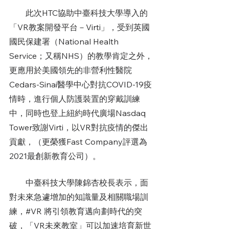
        此次HTC協助中臺科技大學導入的
「VR教案開發平台－Virti」，受到英國
國民保建署（National Health 
Service；又稱NHS）的教學肯定之外，
更應用於美國領先的非營利性醫院
Cedars-Sinai醫學中心對抗COVID-19疫
情時，進行個人防護裝置的穿戴訓練
中，同時也登上紐約時代廣場Nasdaq 
Tower致謝Virti，以VR對抗疫情的傑出
貢獻，（更榮獲Fast Company評選為
2021最創新教育公司）。
        中臺科技大學陳錦杏校長表示，面
對未來急遽增加的知識量及相關職場訓
練，#VR 將引領教育邁向劃時代的突
破，「VR未來教室」可以加速培育新世