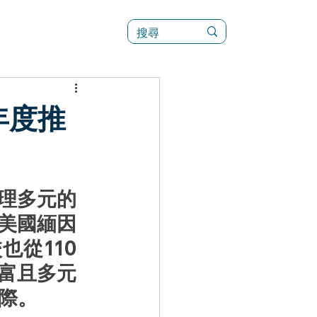
訊
菜單（新）
年度推
理多元的
美國緬因
也從110
富且多元
際。