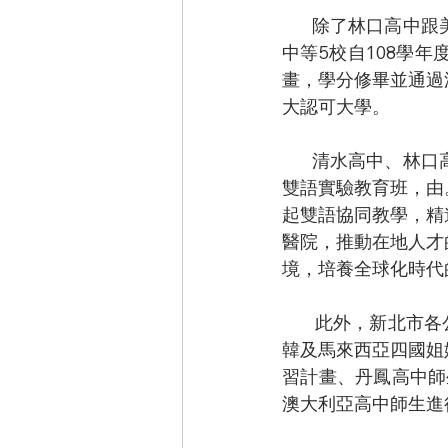
       除了林口高中跟美國締結姊妹校外，三重高中、中和高中、三民高中、北大高中及光復高
中等5校自108學
畫，學分修畢並通過
大認可大學。
       清水高中、林口高中、中和高中、明德高中、新莊高中、秀峰高中、樟樹國際實中將設立
雙語實驗教育班，由
起雙語協同教學，精
醫院，推動在地人才
境，培養全球化時代
        此外，新北市各公立高中近年來亦積極推動國際教育與交流活動，如永平高中與德、日、
韓及馬來西亞四國姐
習計畫、丹鳳高中師
澳大利亞高中師生進