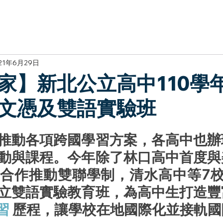
於我們
主題展區
講題徵件
影音專區
媒體中心
參觀資
21年6月29日
家】新北公立高中110學
文憑及雙語實驗班
推動各項跨國學習方案，各高中也辦
動與課程。今年除了林口高中首度與
合作推動雙聯學制，清水高中等7校
立雙語實驗教育班，為高中生打造豐
習
 歷程，讓學校在地國際化並接軌國