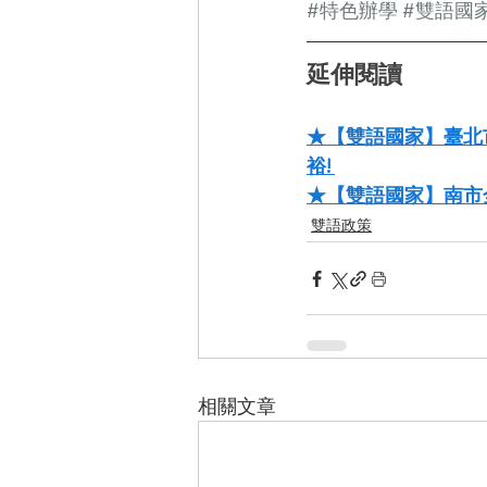
#特色辦學
#雙語國
延伸閱讀
★【雙語國家】臺北
裕! 
★【雙語國家】南市
雙語政策
相關文章