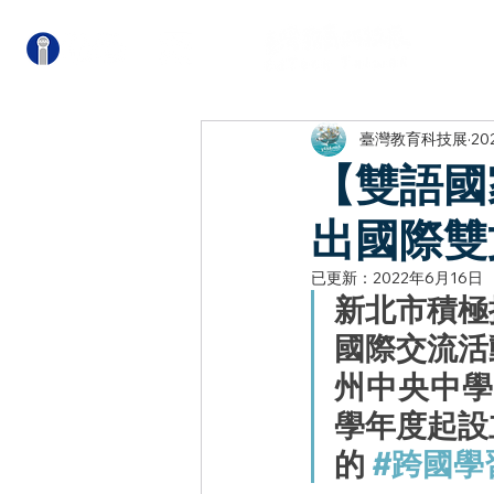
關
臺灣教育科技展
20
【雙語國
出國際雙
已更新：
2022年6月16日
新北市積極
國際交流活
州中央中學
學年度起設
的 
#跨國學