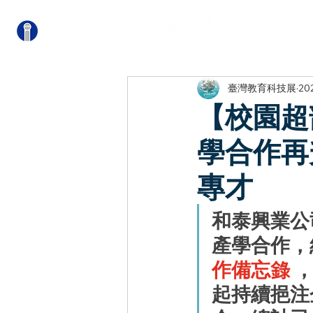
關
臺灣教育科技展
20
【校園超
學合作再
專才
和泰興業公
產學合作
，
作備忘錄
 
起持續挹注