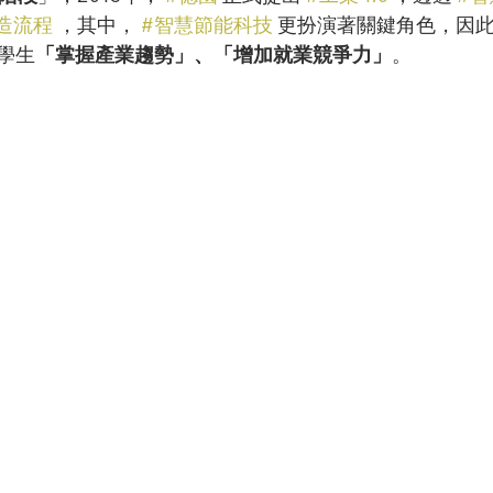
造流程
 ，其中， 
#智慧節能科技
 更扮演著關鍵角色，因
學生
「掌握產業趨勢」、「增加就業競爭力」
。