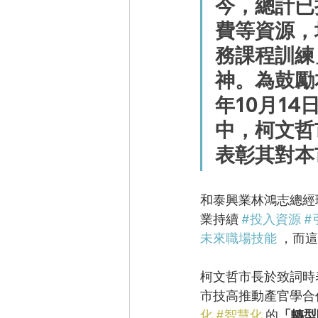
今，總計已
費
等資源，
務課程訓練
神。為鼓勵
年10月1
中，柯文哲
表彰其對本
和泰興業林鴻志總經
業持續 
#投入資源
#
未來職場技能
 ，而
柯文哲市長於致詞時
市技高推動產官學合
化
#智慧化
 的
「轉型