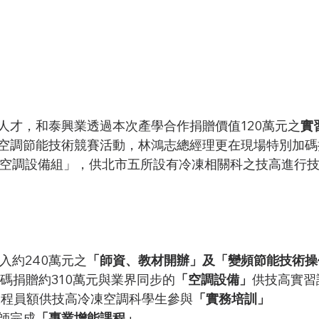
人才，和泰興業透過本次產學合作捐贈價值120萬元之
實
空調節能技術競賽活動，林鴻志總經理更在現場特別加碼
頻空調設備組」，供北市五所設有冷凍相關科之技高進行
投入約240萬元之
「師資、教材開辦」及「變頻節能技術操
加碼捐贈約310萬元與業界同步的
「空調設備」
供技高實習
課程員額供技高冷凍空調科學生參與
「實務培訓」
師完成
「專業增能課程」