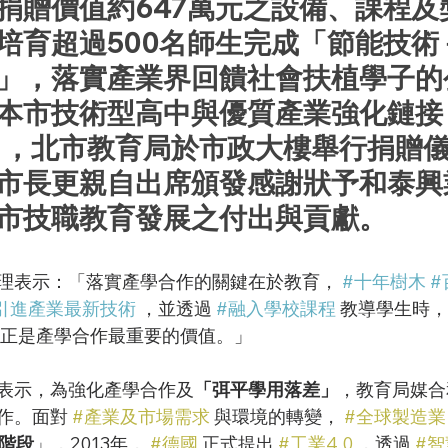
捐贈價值約647萬元之
設備、課程及
培育超過500名師生完成「節能技術
」，落實產業界回饋社會扶植學子的
本市技術型高中與優質產業強化鏈接，
4日，北市教育局於市政大樓舉行捐贈
市長更親自出席頒發感謝狀予和泰興
市技職教育發展之付出與貢獻。
理表示：「落實產學合作的關鍵在於教育， 
#十年樹木
#
引進產業最新技術
 ，並透過 
#融入學校課程
 教導學生時，
這正是產學合作最重要的價值。」
表示，為強化產學合作及
「弭平學用落差」
，教育局媒合
作。面對 
#產業及市場需求
 與環境的轉變， 
#全球製造業
階段
」，2013年， 
#德國
 正式提出 
#工業4
.0
 ，透過 
#