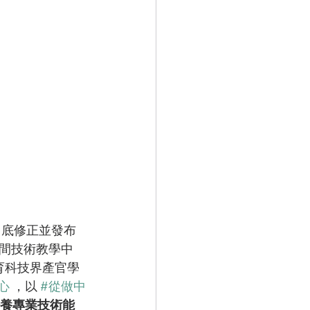
月底修正並發布
6間技術教學中
育科技界產官學
心
 ，以 
#從做中
養專業技術能