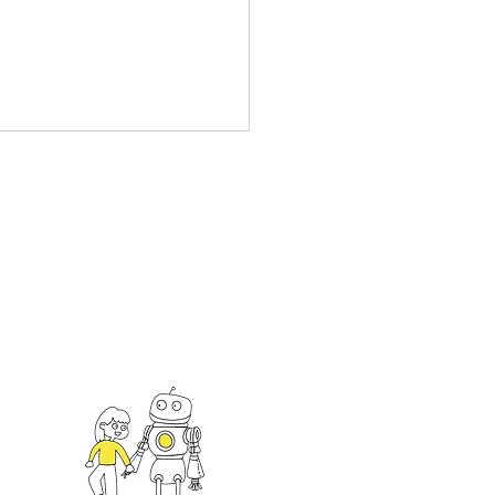
園超部署】黃昆輝教授教
金會購置250臺行動載具
新北師生
an
一館