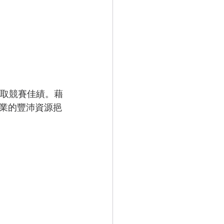
爭取競賽佳績。藉
業的豐沛資源挹