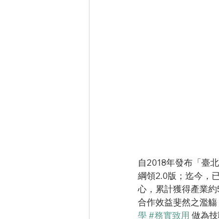
自2018年發布「
綱領2.0版；迄今
心，累計獲得產業約
合作效益斐然之濫觴
學
#務實致用
 做為