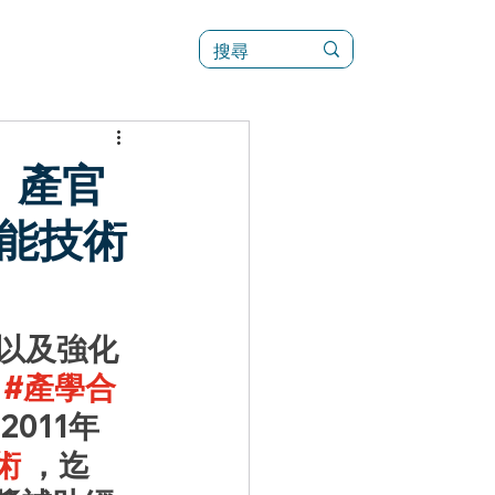
訊
菜單（新）
：產官
能技術
以及
強化
 
#產學合
011年
術
 ，迄