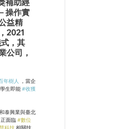
獎補助經
－操作實
公益精
2021
儀式，其
業公司，
百年樹人
 ，當企
學生即能 
#收獲
和泰興業與臺北
 正面臨 
#數位
智慧科技
 相關技