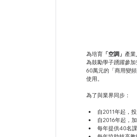
為培育
「空調」
產業
為鼓勵學子踴躍參加
60萬元的「商用變
使用。
為了與業界同步：
自2011年起，
自2016年起，
每年提供40名
每年協助技高教