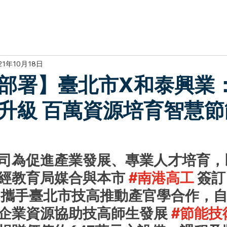
於我們
主題展區
講題徵件
影音專區
媒體中心
參觀資
21年10月18日
部署】臺北市X和泰興業
升級 百萬資源培育智慧節
司為
促進產業發展、專業人才培育
，
經教育局媒合與本市 
#南港高工
 簽訂
，攜手臺北市技高推動產官學合作，自2
企業資源協助技高師生發展 
#節能技