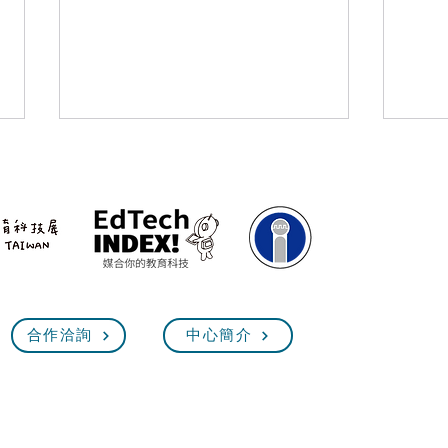
ViewSonic 牽手中崙高中，
【校
合作洽詢
中心簡介
打造北市首座創新教室
育基
嘉惠
臺灣教育科技展 EdTech Taiw
2026.11.12(四)~15(日) 10:00~18:00
台
北世貿