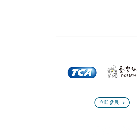
奇勤科技助攻永和國中體育
立即參展
班 打造全台首座球學並進數
位校園