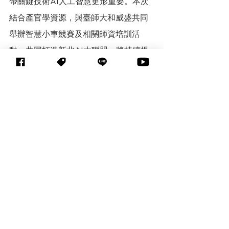
帶關鍵技術AI人工智慧更形重要。本次
結合產官學資源，與臺師大和威盛共同
舉辦智慧小車競賽及相關師資培訓活
動，共同打造新北AI大聯盟。將持續提
供學習新興科技的舞台，培育未來科技
的全方位人才。
資料來源：新北市政府教育局
標記：
EdTech22
AI
創新教育