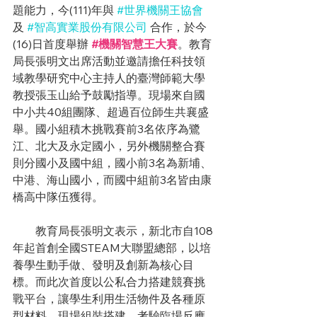
題能力，今(111)年與 
#世界機關王協會
及 
#智高實業股份有限公司
 合作，於今
(16)日首度舉辦 
#機關智慧王大賽
。教育
局長張明文出席活動並邀請擔任科技領
域教學研究中心主持人的臺灣師範大學
教授張玉山給予鼓勵指導。現場來自國
中小共40組團隊、超過百位師生共襄盛
舉。國小組積木挑戰賽前3名依序為鷺
江、北大及永定國小，另外機關整合賽
則分國小及國中組，國小前3名為新埔、
中港、海山國小，而國中組前3名皆由康
橋高中隊伍獲得。
　　教育局長張明文表示，新北市自108
年起首創全國STEAM大聯盟總部，以培
養學生動手做、發明及創新為核心目
標。而此次首度以公私合力搭建競賽挑
戰平台，讓學生利用生活物件及各種原
型材料，現場組裝搭建，考驗臨場反應