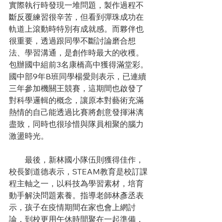
實際執行時發現一堆問題，製作過程不
斷反覆練習很辛苦，但看到彈珠成功在
軌道上滾動時特別有成就感。而夥伴也
很重要，透過跟同學不斷討論磨合想
法、學習溝通，是創作時最大的收穫。
包辦國中組前3名康橋高中獲得滿堂彩。
國中部9年B班同學楊愛則表示，已連續
三年參加機關王競賽，這期間也啟發了
對科學邏輯的概念，讓原本對藝術充滿
熱情的自己能透過比賽將創意發揮淋漓
盡致，同時也很珍惜與隊員相聚的腦力
激盪時光。
　　最後，新林國小隊伍則獲得佳作，
校長劉道德表示，STEAM教育是校訂課
程主軸之一，以科技為學習素材，培育
動手解決問題素養。指導老師林彥丞表
示，孩子在疫情期間在家也會上網討
論，到校更用午休時間聚在一起準備，