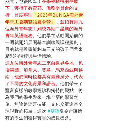
熱鬧，也很國際！
在學校積極的爭取
下，獲得了教育部、僑務委員會的支
持，首度辦理
「2023年BUNGA海外青
年志工暑期雙語夏令營」
，並招募到九
位海外青年志工到校為期二星期的海外
青年英語服務。
他們早在活動開始前的
一週就開始展開基本訓練與課程規劃，
目的就是希望能夠為三光的孩子們帶來
精彩的課程與生活體驗。
這九位海外青年志工來自世界各地，包
括美國、加拿大、關島、馬來西亞與越
南；他們同時也都具有臺裔身分，代表
了不同的文化背景和語言。
他們帶來了
豐富多樣的教學經驗和獨特的觀點，將
為我們的學生帶來一場全新的學習之
旅。無論是語言技能、文化交流還是全
球視野的拓展，這次 
#雙語
夏令營讓所
有的學生們獲得寶貴的成長機會。