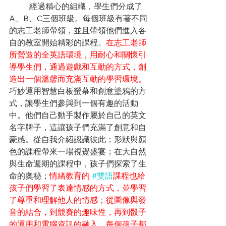
經過精心的組織，學生們分成了
A、B、C三個班級。每個班級有著不同
的志工老師帶領，並且帶領他們進入各
自的教室開始精彩的課程。
在志工老師
所營造的全英語環境，用耐心和關懷引
導學生們，通過遊戲和互動的方式，創
造出一個溫馨而充滿互動的學習環境。
巧妙運用智慧白板螢幕和創意塗鴉的方
式，讓學生們參與到一個有趣的活動
中。他們自己動手製作屬於自己的英文
名字牌子，這讓孩子們充滿了創意和自
豪感。從自我介紹認識彼此；形狀與顏
色的課程帶來一場視覺盛宴；在大自然
與生命週期的課程中，孩子們探索了生
命的奧秘；
情緒教育的 
#雙語
課程也給
孩子們學習了表達情感的方式，並學習
了尊重和理解他人的情感；從圖像與發
音的結合，到競賽的趣味性，再到骰子
的運用和電腦資訊的融入，每個孩子都