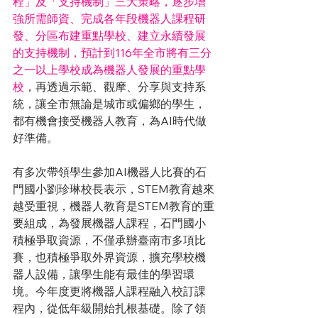
程」及「支持機制」三大策略，逐步增
強所需師資、完成各年段機器人課程研
發、分區布建重點學校、建立永續發展
的支持機制，預計到116年全市將有三分
之一以上學校成為機器人發展的重點學
校
，再透過示範、觀摩、分享與支持系
統，讓全市無論是城市或偏鄉的學生，
都有機會接受機器人教育，為AI時代做
好準備。
有多次帶領學生參加AI機器人比賽的石
門國小劉珍琳校長表示，STEM教育越來
越受重視，機器人教育是STEM教育的重
要組成，為發展機器人課程，石門國小
積極爭取資源，不僅承辦臺南市多項比
賽，也積極爭取外界資源，擴充學校機
器人設備，讓學生能有最佳的學習環
境。今年度更將機器人課程融入校訂課
程內，從低年級開始扎根基礎。除了領