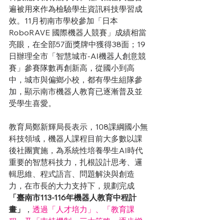
遍被用來作為檢驗學生資訊科技學習成
效。11月初南市學校參加「日本
RoboRAVE 國際機器人競賽」成績相當
亮眼，在全部57面獎牌中獲得38面；19
日辦理全市「智慧城市-AI機器人創意競
賽」參賽隊數再創新高，從國小到高
中，城市與偏鄉小校，都有學生組隊參
加，顯示南市機器人教育已逐漸普及並
受學生喜愛。
教育局鄭新輝局長表示，108課綱國小無
科技領域，機器人課程目前大多數以課
後社團實施，為系統性培養學生AI時代
重要的智慧科技力，扎根設計思考、邏
輯思維、程式語言、問題解決與創造
力，在市長的大力支持下，規劃完成
「臺南市113-116年機器人教育中程計
畫」
，
透過「人才培力」、「教育課