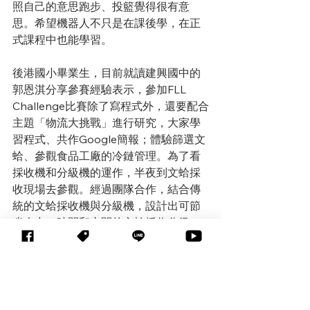
照自己的意思跑步、投籃覺得很有意
思。希望機器人不只是在課後學，在正
式課程中也能學習。
後港國小畢業生，目前就讀建興國中的
郭恩淇分享參賽經驗表示，參加FLL 
Challenge比賽除了寫程式外，還要配合
主題「物流大挑戰」進行研究，大家學
習程式、共作Google簡報；體驗篩選文
蛤、參觀食品工廠的冷鏈管理。為了看
採收機和分級機的運作，半夜到文蛤採
收現場去參觀。經過團隊合作，結合傳
統的文蛤採收機與分級機，設計出可節
省人力、時間和空間的文蛤採收分級
機。過程中大家一起設計機器人解決問
題，討論隊呼、設計海報和Logo，學到
許多知識和技能，跟同學、老師間相處
的更融洽。