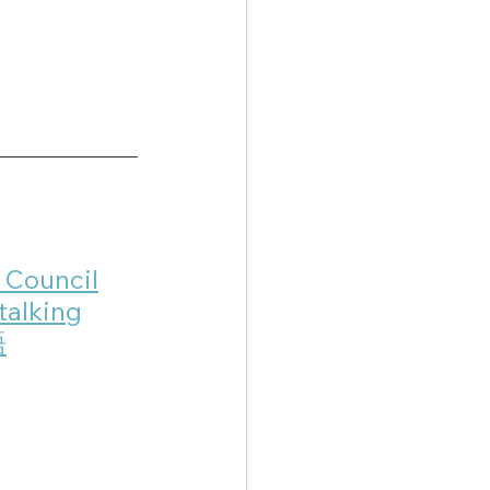
h Council
talking
語