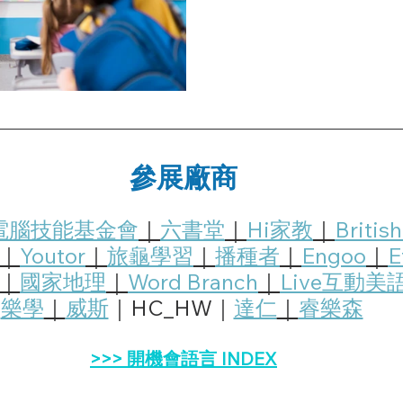
參展廠商
電腦技能基金會
｜
六書堂
｜
Hi家教
｜
Britis
｜
Youtor
｜
旅龜學習
｜
播種者
｜
Engoo
｜
E
｜
國家地理
｜
Word Branch
｜
Live互動美
樂學
｜
威斯
｜HC_HW｜
達仁
｜
睿樂森
>>> 開機會語言 INDEX