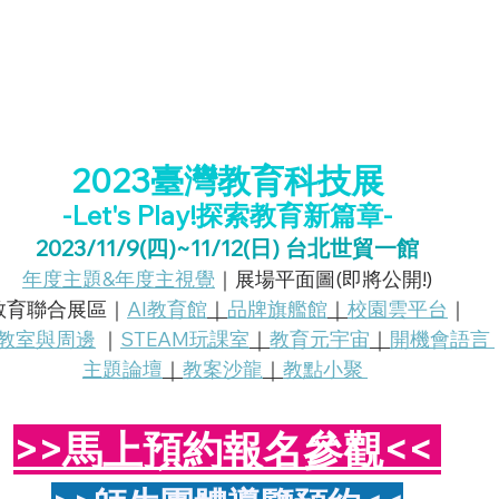
2023臺灣教育科技展
-Let's Play!探索教育新篇章-
2023/11/9(四)~11/12(日) 台北世貿一館
年度主題&年度主視覺
｜展場平面圖(即將公開!)
教育聯合展區｜
AI教育館
｜
品牌旗艦館
｜
校園雲平台
｜
教室與周邊
 ｜
STEAM玩課室
｜
教育元宇宙
｜
開機會
語言 
主題論壇
｜
教案沙龍
｜
教點
小聚 
>>馬上預約報名參觀<<