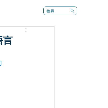
訊
菜單（新）
語言
 