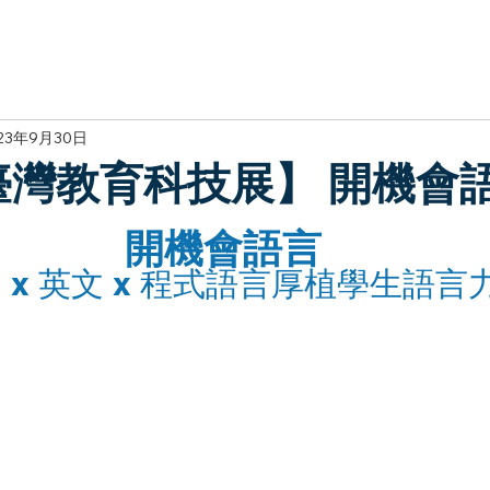
於我們
主題展區
講題徵件
影音專區
媒體中心
參觀資
23年9月30日
3臺灣教育科技展】 開機會
開機會語言
 x 英文 x 程式語言厚植學生語言力