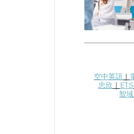
空中英語
｜
忠欣
｜
ETS
智域