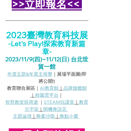
>>立即報名<<
2023臺灣教育科技展
-Let's Play!探索教育新篇
章-
2023/11/9(四)~11/12(日) 台北世
貿一館
年度主題&年度主視覺
｜展場平面圖(即
將公開!)
教育聯合展區｜
AI教育館
｜
品牌旗艦館
｜
校園雲平台
｜
智慧教室與周邊
 ｜
STEAM玩課室
｜
教育
元宇宙
｜
開機會
語言 
主題論壇
｜
教案沙龍
｜
教點
小聚 